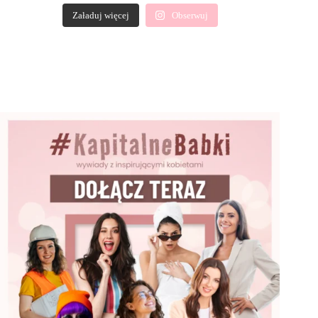
Załaduj więcej
Obserwuj