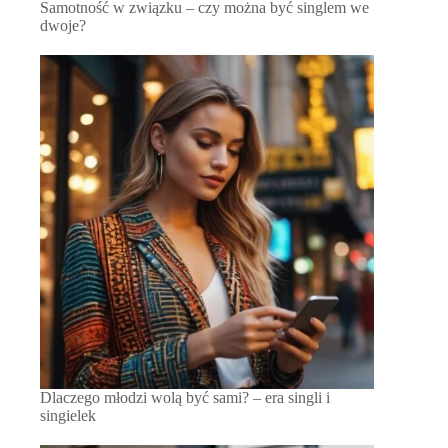
Samotność w związku – czy można być singlem we
dwoje?
Dlaczego młodzi wolą być sami? – era singli i
singielek