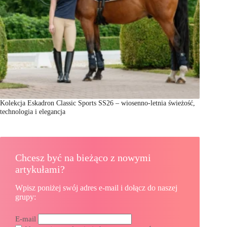
Kolekcja Eskadron Classic Sports SS26 – wiosenno-letnia świeżość,
technologia i elegancja
Chcesz być na bieżąco z nowymi
artykułami?
Wpisz poniżej swój adres e-mail i dołącz do naszej
grupy:
E-mail