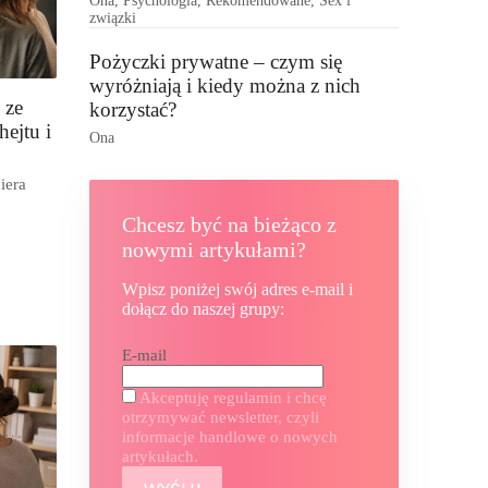
Ona
,
Psychologia
,
Rekomendowane
,
Sex i
związki
Pożyczki prywatne – czym się
wyróżniają i kiedy można z nich
 ze
korzystać?
hejtu i
Ona
iera
Chcesz być na bieżąco z
nowymi artykułami?
Wpisz poniżej swój adres e-mail i
dołącz do naszej grupy:
E-mail
Akceptuję regulamin i chcę
otrzymywać newsletter, czyli
informacje handlowe o nowych
artykułach.