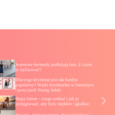
Jeansowe bermudy podbijają lato. Z czym
je stylizować?
Dlaczego kryminał jest tak bardzo
popularny? Wątki kryminalne w fantastyce
i pozycjach Young Adult.
Stopy latem – czego unikać i jak je
pielęgnować, aby były miękkie i gładkie.
Klasyka, która inspiruje. Nowa kolekcja i