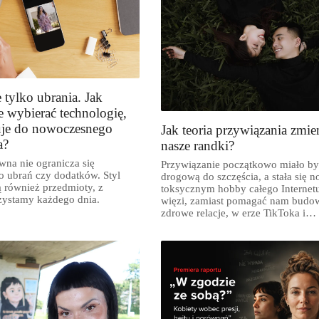
e tylko ubrania. Jak
 wybierać technologię,
uje do nowoczesnego
Jak teoria przywiązania zmie
a?
nasze randki?
na nie ogranicza się
Przywiązanie początkowo miało b
o ubrań czy dodatków. Styl
drogową do szczęścia, a stała się 
ą również przedmioty, z
toksycznym hobby całego Internetu
zystamy każdego dnia.
więzi, zamiast pomagać nam budo
zdrowe relacje, w erze TikToka i
Instagrama zaczyna nas wykańczać