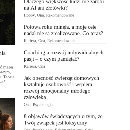
Dlaczego większość ludzi nie zarobi
na AI ani złotówki?
Hobby
,
Ona
,
Rekomendowane
Połowa roku minęła, a moje cele
nadal nie są zrealizowane. Co teraz?
Kariera
,
Ona
,
Rekomendowane
Coaching a rozwój indywidualnych
nia
pasji – o czym pamiętać?
Kariera
,
Ona
yć mapą
nowym,
. Teoria
Jak obecność zwierząt domowych
wać
kształtuje osobowość i wspiera
rozwój emocjonalny młodego
.
człowieka
Ona
,
Psychologia
8 objawów świadczących o tym, że
Twój związek jest toksyczny