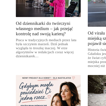
Od dziennikarki do twórczyni
własnego medium – jak przejąć
Od viralu
kontrolę nad swoją karierą?
miejską s
Praca w tradycyjnych mediach przez lata
pojawił s
była szczytem marzeń. Dziś jednak
wygląda to troszkę inaczej. W erze
Historia św
algorytmów w redakcjach coraz więcej
Gdańsku jes
dziennikarek…
że świat cyf
miejska prze
mocniej niż
Karolina O