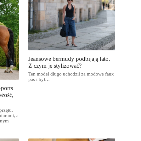
Jeansowe bermudy podbijają lato.
Z czym je stylizować?
Ten model długo uchodził za modowe faux
pas i był…
Sports
eżość,
przętu,
turami, a
etnym