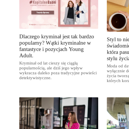
Dlaczego kryminał jest tak bardzo
Styl to ni
popularny? Wątki kryminalne w
świadomie
fantastyce i pozycjach Young
która pas
Adult.
stylu życi
Kryminał od lat cieszy się ciągłą
Moda od daw
popularnością, ale dziś jego wpływ
wyłącznie d
wykracza daleko poza tradycyjne powieści
życia tworz
detektywistyczne.
których kor