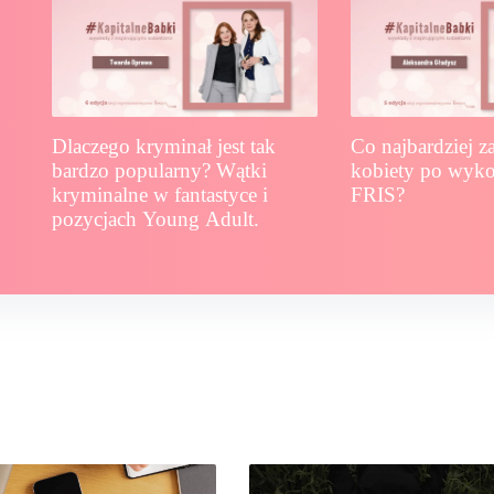
Dlaczego kryminał jest tak
Co najbardziej z
bardzo popularny? Wątki
kobiety po wyko
kryminalne w fantastyce i
FRIS?
pozycjach Young Adult.