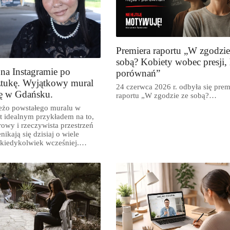
Premiera raportu „W zgodzie
sobą? Kobiety wobec presji, 
 na Instagramie po
porównań”
ztukę. Wyjątkowy mural
24 czerwca 2026 r. odbyła się prem
ię w Gdańsku.
raportu „W zgodzie ze sobą?…
ieżo powstałego muralu w
t idealnym przykładem na to,
rowy i rzeczywista przestrzeń
nikają się dzisiaj o wiele
 kiedykolwiek wcześniej.
rzechowska