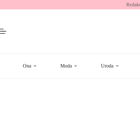
Przejdź
Redakc
do
treści
Ona
Moda
Uroda