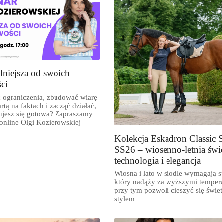
ilniejsza od swoich
ci
ć ograniczenia, zbudować wiarę
rtą na faktach i zacząć działać,
ujesz się gotowa? Zapraszamy
 online Olgi Kozierowskiej
Kolekcja Eskadron Classic 
SS26 – wiosenno-letnia świ
technologia i elegancja
Wiosna i lato w siodle wymagają s
który nadąży za wyższymi tempera
przy tym pozwoli cieszyć się świ
stylem