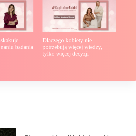
askakuje
Dlaczego kobiety nie
naniu badania
potrzebują więcej wiedzy,
tylko więcej decyzji