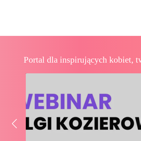
Portal dla
inspirujących
kobiet, t