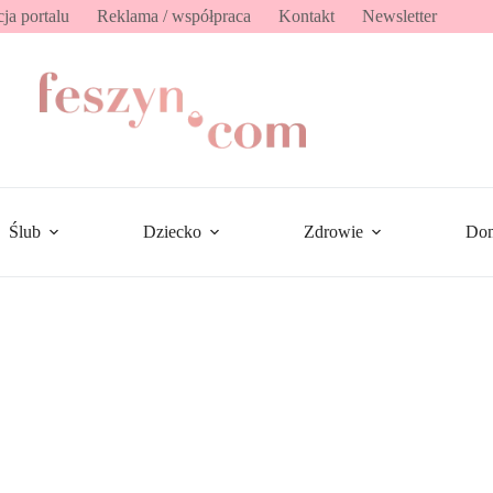
ja portalu
Reklama / współpraca
Kontakt
Newsletter
Ślub
Dziecko
Zdrowie
Do