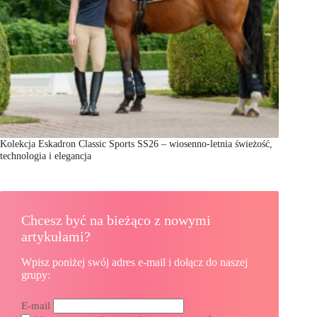
Kolekcja Eskadron Classic Sports SS26 – wiosenno-letnia świeżość,
technologia i elegancja
Chcesz być na bieżąco z nowymi
artykułami?
Wpisz poniżej swój adres e-mail i dołącz do naszej
grupy:
E-mail