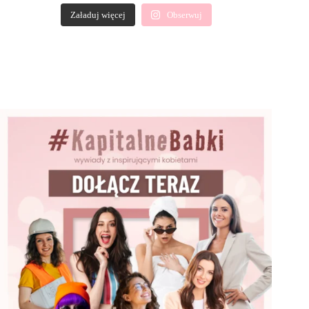
Załaduj więcej
Obserwuj