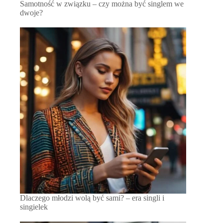
Samotność w związku – czy można być singlem we
dwoje?
Dlaczego młodzi wolą być sami? – era singli i
singielek