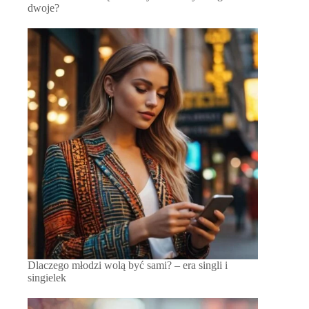
dwoje?
Dlaczego młodzi wolą być sami? – era singli i
singielek