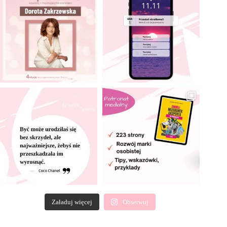
Załaduj więcej
Obserwuj