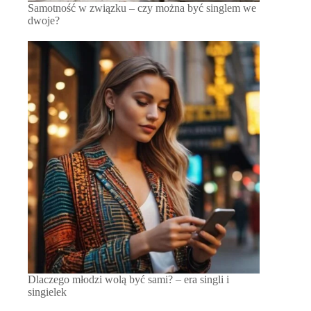
Samotność w związku – czy można być singlem we
dwoje?
Dlaczego młodzi wolą być sami? – era singli i
singielek