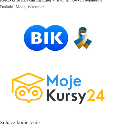
Dodatki
,
Moda
,
Wszystkie
Zobacz koniecznie