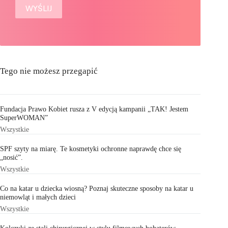
Tego nie możesz przegapić
Fundacja Prawo Kobiet rusza z V edycją kampanii „TAK! Jestem
SuperWOMAN”
Wszystkie
SPF szyty na miarę. Te kosmetyki ochronne naprawdę chce się
„nosić”.
Wszystkie
Co na katar u dziecka wiosną? Poznaj skuteczne sposoby na katar u
niemowląt i małych dzieci
Wszystkie
Kolczyki ze stali chirurgicznej w stylu filmowych bohaterów