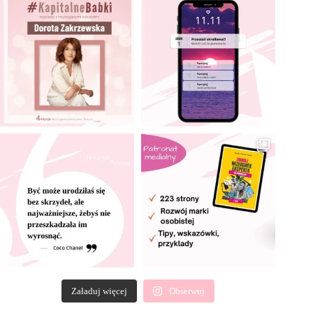
Załaduj więcej
Obserwuj