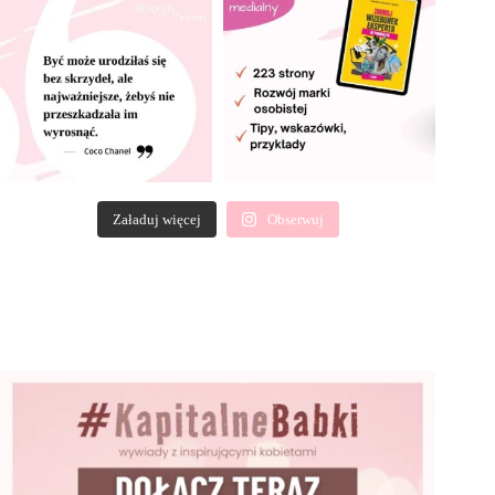
Załaduj więcej
Obserwuj