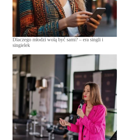
Dlaczego młodzi wolą być sami? – era singli i
singielek