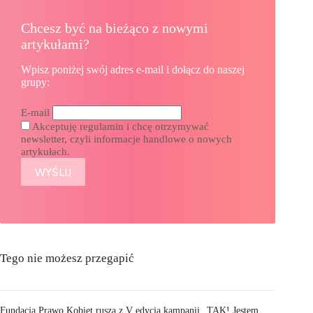
Chcesz być na bieżąco z nowymi
artykułami?
Wpisz poniżej swój adres e-mail i dołącz do naszej
grupy:
E-mail
Akceptuję regulamin i chcę otrzymywać
newsletter, czyli informacje handlowe o nowych
artykułach.
Tego nie możesz przegapić
Fundacja Prawo Kobiet rusza z V edycją kampanii „TAK! Jestem