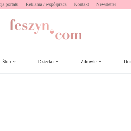
ja portalu
Reklama / współpraca
Kontakt
Newsletter
Ślub
Dziecko
Zdrowie
Do