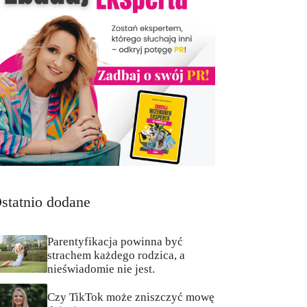
statnio dodane
Parentyfikacja powinna być
strachem każdego rodzica, a
nieświadomie nie jest.
Czy TikTok może zniszczyć mowę