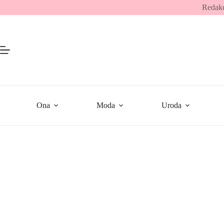
Przejdź
Redakc
do
treści
Ona
Moda
Uroda