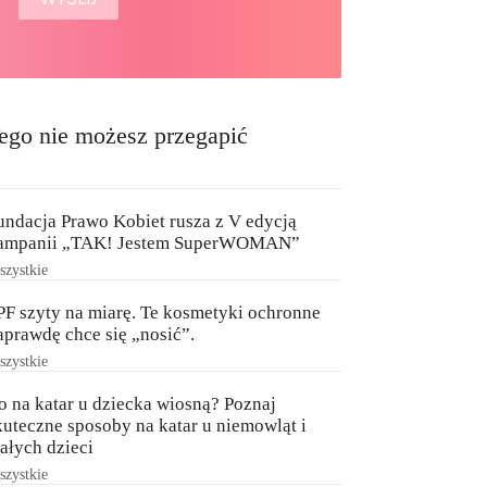
ego nie możesz przegapić
undacja Prawo Kobiet rusza z V edycją
ampanii „TAK! Jestem SuperWOMAN”
zystkie
PF szyty na miarę. Te kosmetyki ochronne
aprawdę chce się „nosić”.
zystkie
o na katar u dziecka wiosną? Poznaj
kuteczne sposoby na katar u niemowląt i
ałych dzieci
zystkie