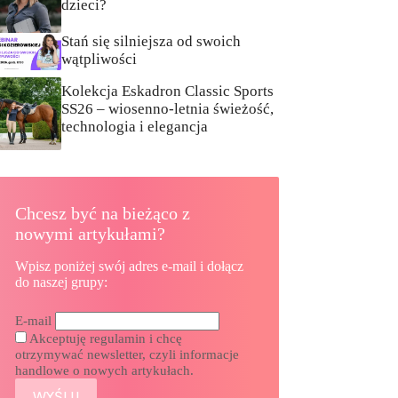
dzieci?
Stań się silniejsza od swoich
wątpliwości
Kolekcja Eskadron Classic Sports
SS26 – wiosenno-letnia świeżość,
technologia i elegancja
Chcesz być na bieżąco z
nowymi artykułami?
Wpisz poniżej swój adres e-mail i dołącz
do naszej grupy:
E-mail
Akceptuję regulamin i chcę
otrzymywać newsletter, czyli informacje
handlowe o nowych artykułach.