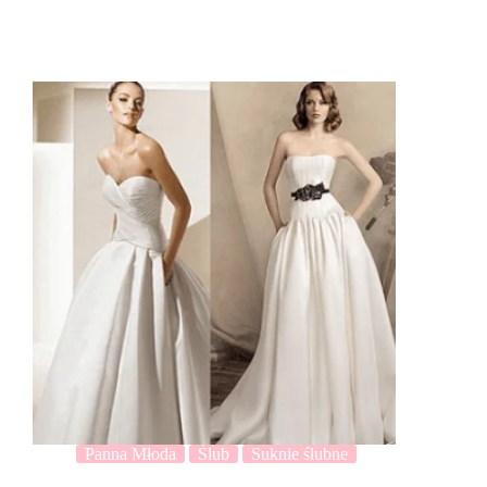
Panna Młoda
Ślub
Suknie ślubne