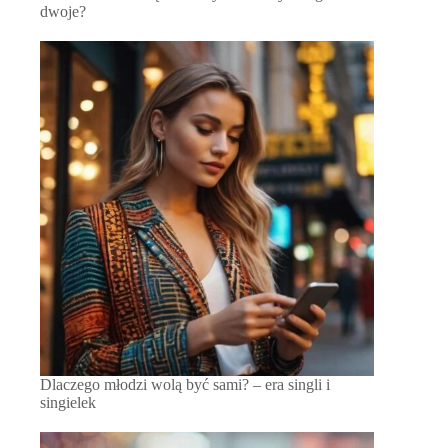
dwoje?
Dlaczego młodzi wolą być sami? – era singli i
singielek