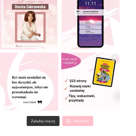
Załaduj więcej
Obserwuj