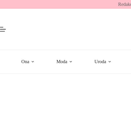
Przejdź
Redakc
do
treści
Ona
Moda
Uroda