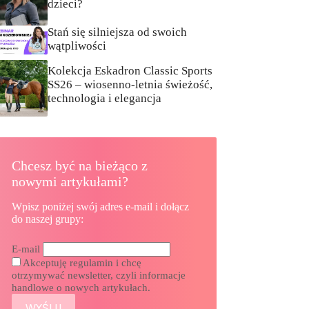
dzieci?
Stań się silniejsza od swoich
wątpliwości
Kolekcja Eskadron Classic Sports
SS26 – wiosenno-letnia świeżość,
technologia i elegancja
Chcesz być na bieżąco z
nowymi artykułami?
Wpisz poniżej swój adres e-mail i dołącz
do naszej grupy:
E-mail
Akceptuję regulamin i chcę
otrzymywać newsletter, czyli informacje
handlowe o nowych artykułach.