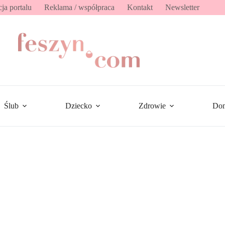
ja portalu
Reklama / współpraca
Kontakt
Newsletter
Ślub
Dziecko
Zdrowie
Do