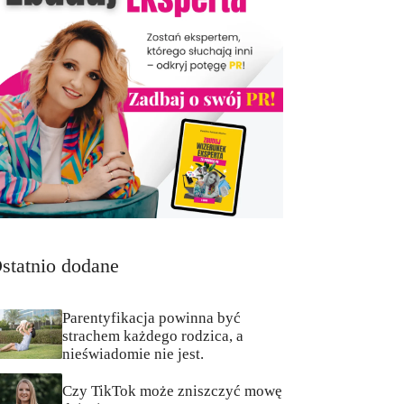
statnio dodane
Parentyfikacja powinna być
strachem każdego rodzica, a
nieświadomie nie jest.
Czy TikTok może zniszczyć mowę