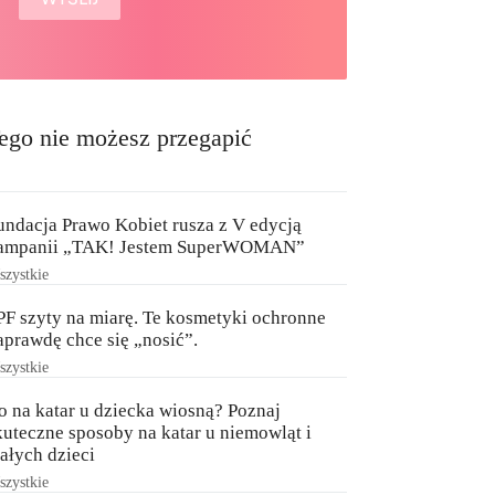
ego nie możesz przegapić
undacja Prawo Kobiet rusza z V edycją
ampanii „TAK! Jestem SuperWOMAN”
zystkie
PF szyty na miarę. Te kosmetyki ochronne
aprawdę chce się „nosić”.
zystkie
o na katar u dziecka wiosną? Poznaj
kuteczne sposoby na katar u niemowląt i
ałych dzieci
zystkie