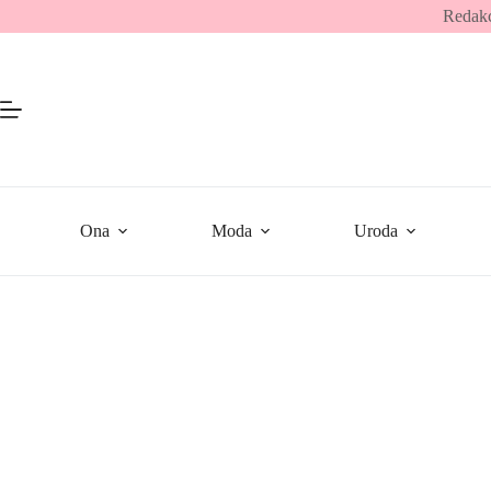
Przejdź
Redakc
do
treści
Ona
Moda
Uroda