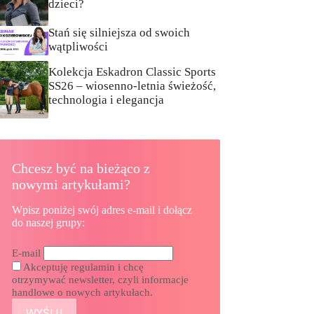
dzieci?
Stań się silniejsza od swoich
wątpliwości
Kolekcja Eskadron Classic Sports
SS26 – wiosenno-letnia świeżość,
technologia i elegancja
Chcesz być na bieżąco z
nowymi artykułami?
Wpisz poniżej swój adres e-mail i dołącz
do naszej grupy:
E-mail
Akceptuję regulamin i chcę
otrzymywać newsletter, czyli informacje
handlowe o nowych artykułach.