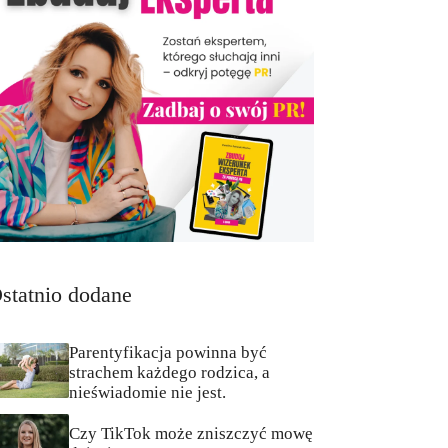
statnio dodane
Parentyfikacja powinna być
strachem każdego rodzica, a
nieświadomie nie jest.
Czy TikTok może zniszczyć mowę