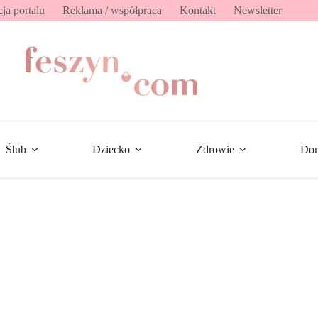
ja portalu
Reklama / współpraca
Kontakt
Newsletter
Ślub
Dziecko
Zdrowie
Do