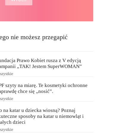
ego nie możesz przegapić
undacja Prawo Kobiet rusza z V edycją
ampanii „TAK! Jestem SuperWOMAN”
zystkie
PF szyty na miarę. Te kosmetyki ochronne
aprawdę chce się „nosić”.
zystkie
o na katar u dziecka wiosną? Poznaj
kuteczne sposoby na katar u niemowląt i
ałych dzieci
zystkie