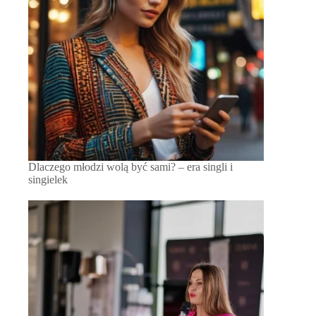
Dlaczego młodzi wolą być sami? – era singli i
singielek