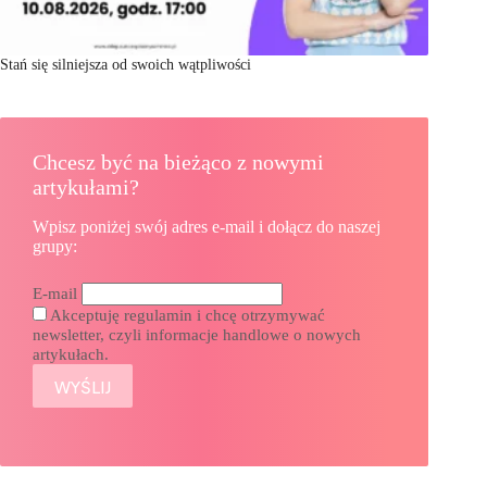
Stań się silniejsza od swoich wątpliwości
Chcesz być na bieżąco z nowymi
artykułami?
Wpisz poniżej swój adres e-mail i dołącz do naszej
grupy:
E-mail
Akceptuję regulamin i chcę otrzymywać
newsletter, czyli informacje handlowe o nowych
artykułach.