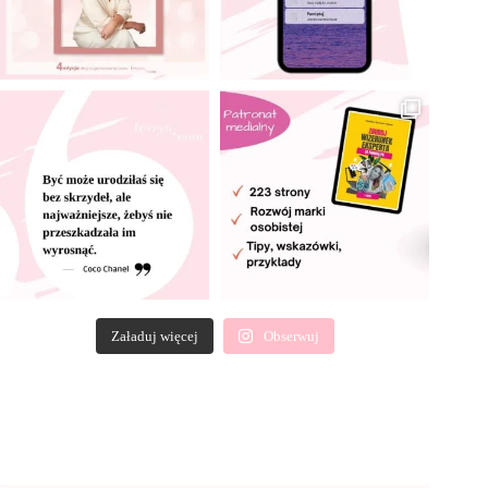
Załaduj więcej
Obserwuj