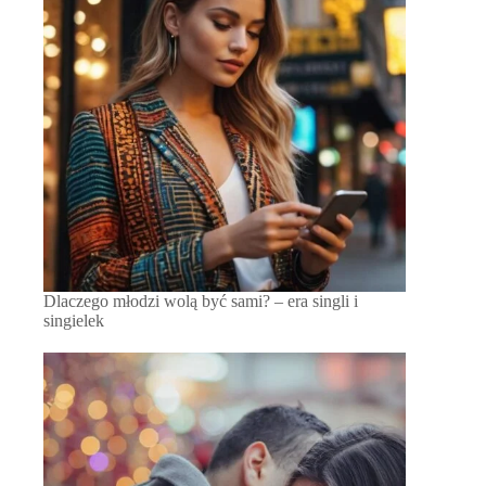
Dlaczego młodzi wolą być sami? – era singli i
singielek