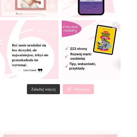
Załaduj więcej
Obserwuj