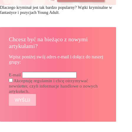
Dlaczego kryminał jest tak bardzo popularny? Wątki kryminalne w
fantastyce i pozycjach Young Adult.
Chcesz być na bieżąco z nowymi
artykułami?
Wpisz poniżej swój adres e-mail i dołącz do naszej
grupy:
E-mail
Akceptuję regulamin i chcę otrzymywać
newsletter, czyli informacje handlowe o nowych
artykułach.