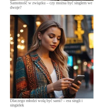
Samotność w związku – czy można być singlem we
dwoje?
Dlaczego młodzi wolą być sami? – era singli i
singielek