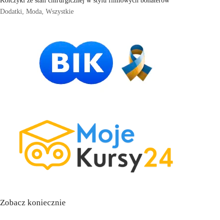
Dodatki
,
Moda
,
Wszystkie
Zobacz koniecznie