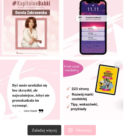
Załaduj więcej
Obserwuj