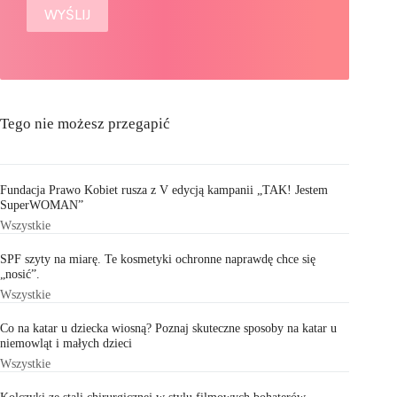
Tego nie możesz przegapić
Fundacja Prawo Kobiet rusza z V edycją kampanii „TAK! Jestem
SuperWOMAN”
Wszystkie
SPF szyty na miarę. Te kosmetyki ochronne naprawdę chce się
„nosić”.
Wszystkie
Co na katar u dziecka wiosną? Poznaj skuteczne sposoby na katar u
niemowląt i małych dzieci
Wszystkie
Kolczyki ze stali chirurgicznej w stylu filmowych bohaterów