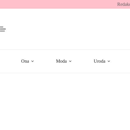
Przejdź
Redakc
do
treści
Ona
Moda
Uroda