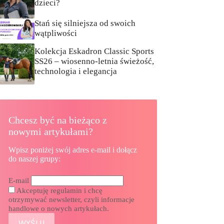
dzieci?
Stań się silniejsza od swoich
wątpliwości
Kolekcja Eskadron Classic Sports
SS26 – wiosenno-letnia świeżość,
technologia i elegancja
Chcesz być na bieżąco z
nowymi artykułami?
Wpisz poniżej swój adres e-mail i dołącz
do naszej grupy:
E-mail
Akceptuję regulamin i chcę
otrzymywać newsletter, czyli informacje
handlowe o nowych artykułach.