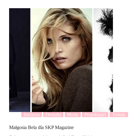
Bielizna
Dodatki
Moda
Projektanci
Trendy
Małgosia Bela dla SKP Magazine