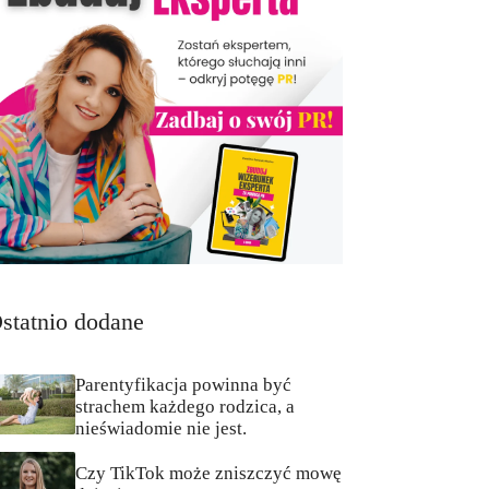
statnio dodane
Parentyfikacja powinna być
strachem każdego rodzica, a
nieświadomie nie jest.
Czy TikTok może zniszczyć mowę