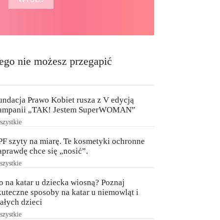
ego nie możesz przegapić
undacja Prawo Kobiet rusza z V edycją
ampanii „TAK! Jestem SuperWOMAN”
zystkie
PF szyty na miarę. Te kosmetyki ochronne
aprawdę chce się „nosić”.
zystkie
o na katar u dziecka wiosną? Poznaj
kuteczne sposoby na katar u niemowląt i
ałych dzieci
zystkie