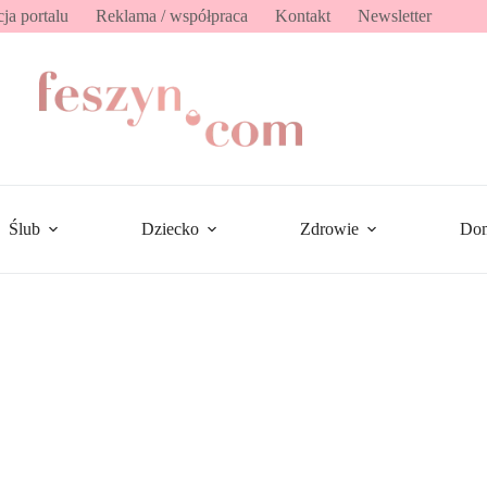
ja portalu
Reklama / współpraca
Kontakt
Newsletter
Ślub
Dziecko
Zdrowie
Do