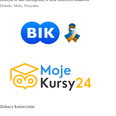
Dodatki
,
Moda
,
Wszystkie
Zobacz koniecznie