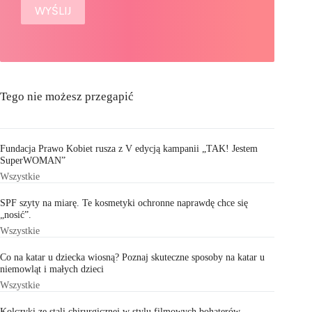
Tego nie możesz przegapić
Fundacja Prawo Kobiet rusza z V edycją kampanii „TAK! Jestem
SuperWOMAN”
Wszystkie
SPF szyty na miarę. Te kosmetyki ochronne naprawdę chce się
„nosić”.
Wszystkie
Co na katar u dziecka wiosną? Poznaj skuteczne sposoby na katar u
niemowląt i małych dzieci
Wszystkie
Kolczyki ze stali chirurgicznej w stylu filmowych bohaterów