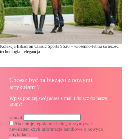
Kolekcja Eskadron Classic Sports SS26 – wiosenno-letnia świeżość,
technologia i elegancja
Chcesz być na bieżąco z nowymi
artykułami?
Wpisz poniżej swój adres e-mail i dołącz do naszej
grupy:
E-mail
Akceptuję regulamin i chcę otrzymywać
newsletter, czyli informacje handlowe o nowych
artykułach.