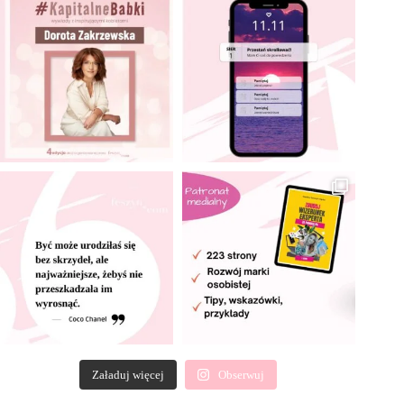
Załaduj więcej
Obserwuj