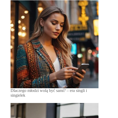
Dlaczego młodzi wolą być sami? – era singli i
singielek