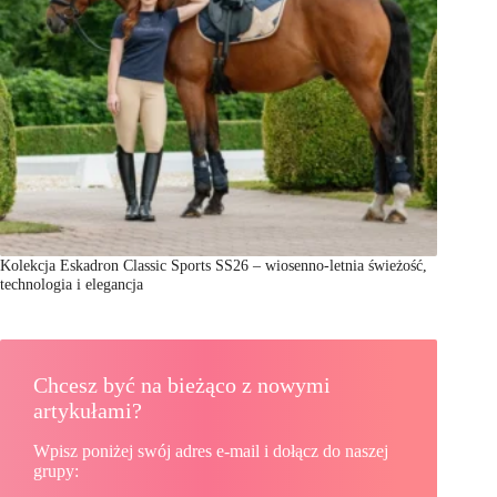
Kolekcja Eskadron Classic Sports SS26 – wiosenno-letnia świeżość,
technologia i elegancja
Chcesz być na bieżąco z nowymi
artykułami?
Wpisz poniżej swój adres e-mail i dołącz do naszej
grupy: