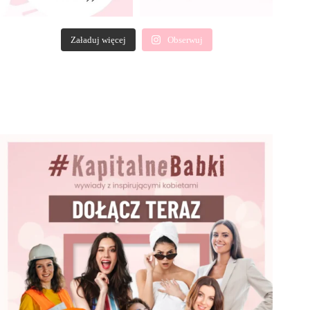
Załaduj więcej
Obserwuj