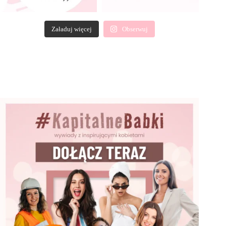
Załaduj więcej
Obserwuj