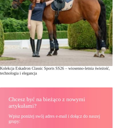
Kolekcja Eskadron Classic Sports SS26 – wiosenno-letnia świeżość,
technologia i elegancja
Chcesz być na bieżąco z nowymi
artykułami?
Wpisz poniżej swój adres e-mail i dołącz do naszej
grupy: