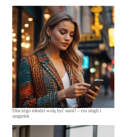
Dlaczego młodzi wolą być sami? – era singli i
singielek