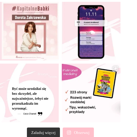
Załaduj więcej
Obserwuj