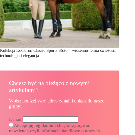
Kolekcja Eskadron Classic Sports SS26 – wiosenno-letnia świeżość,
technologia i elegancja
Chcesz być na bieżąco z nowymi
artykułami?
Wpisz poniżej swój adres e-mail i dołącz do naszej
grupy:
E-mail
Akceptuję regulamin i chcę otrzymywać
newsletter, czyli informacje handlowe o nowych