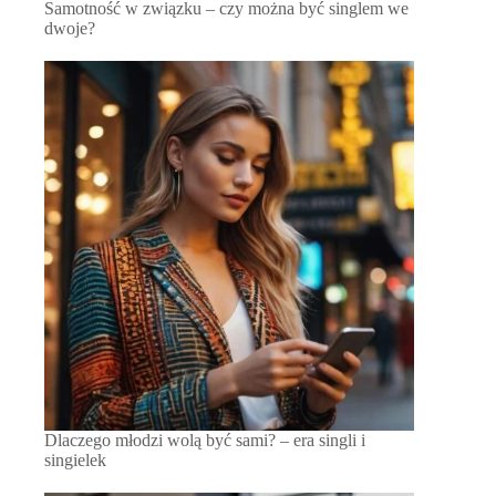
Samotność w związku – czy można być singlem we
dwoje?
Dlaczego młodzi wolą być sami? – era singli i
singielek