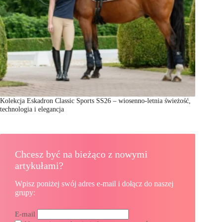
Kolekcja Eskadron Classic Sports SS26 – wiosenno-letnia świeżość,
technologia i elegancja
Chcesz być na bieżąco z nowymi
artykułami?
Wpisz poniżej swój adres e-mail i dołącz do naszej
grupy:
E-mail