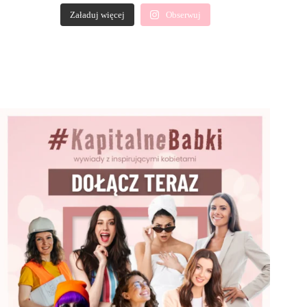
Załaduj więcej
Obserwuj