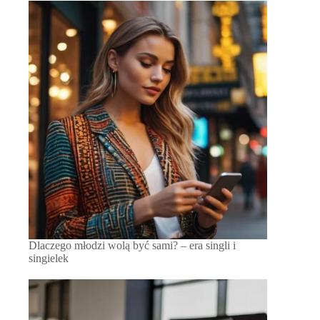
Dlaczego młodzi wolą być sami? – era singli i
singielek