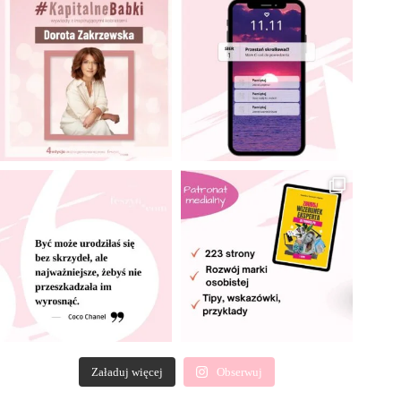
Załaduj więcej
Obserwuj