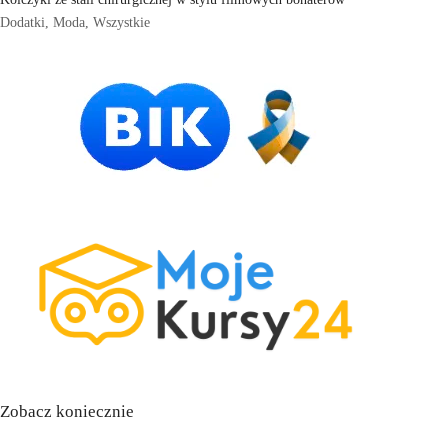
Dodatki
,
Moda
,
Wszystkie
Zobacz koniecznie