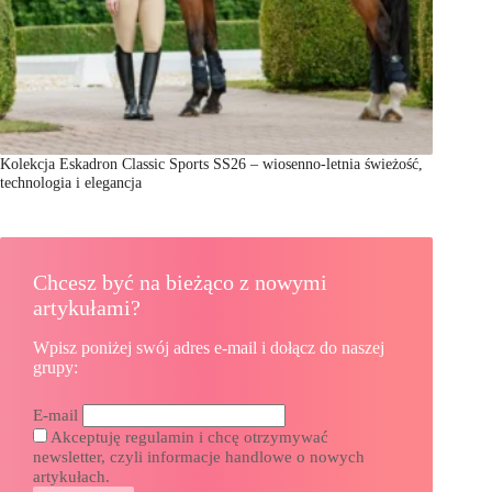
Kolekcja Eskadron Classic Sports SS26 – wiosenno-letnia świeżość,
technologia i elegancja
Chcesz być na bieżąco z nowymi
artykułami?
Wpisz poniżej swój adres e-mail i dołącz do naszej
grupy:
E-mail
Akceptuję regulamin i chcę otrzymywać
newsletter, czyli informacje handlowe o nowych
artykułach.