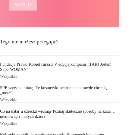
Tego nie możesz przegapić
Fundacja Prawo Kobiet rusza z V edycją kampanii „TAK! Jestem
SuperWOMAN”
Wszystkie
SPF szyty na miarę. Te kosmetyki ochronne naprawdę chce się
„nosić”.
Wszystkie
Co na katar u dziecka wiosną? Poznaj skuteczne sposoby na katar u
niemowląt i małych dzieci
Wszystkie
Kolczyki ze stali chirurgicznej w stylu filmowych bohaterów