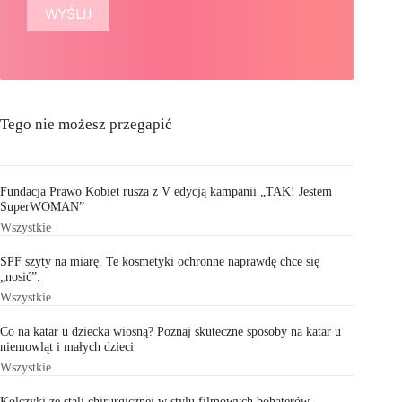
Tego nie możesz przegapić
Fundacja Prawo Kobiet rusza z V edycją kampanii „TAK! Jestem
SuperWOMAN”
Wszystkie
SPF szyty na miarę. Te kosmetyki ochronne naprawdę chce się
„nosić”.
Wszystkie
Co na katar u dziecka wiosną? Poznaj skuteczne sposoby na katar u
niemowląt i małych dzieci
Wszystkie
Kolczyki ze stali chirurgicznej w stylu filmowych bohaterów