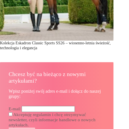
Kolekcja Eskadron Classic Sports SS26 – wiosenno-letnia świeżość,
technologia i elegancja
Chcesz być na bieżąco z nowymi
artykułami?
Wpisz poniżej swój adres e-mail i dołącz do naszej
grupy:
E-mail
Akceptuję regulamin i chcę otrzymywać
newsletter, czyli informacje handlowe o nowych
artykułach.