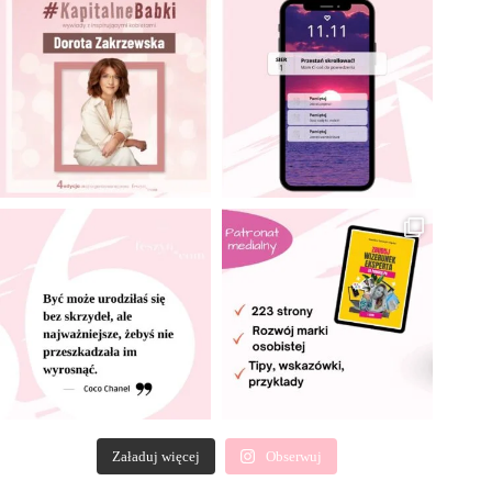
Załaduj więcej
Obserwuj