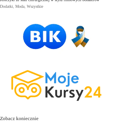
Dodatki
,
Moda
,
Wszystkie
Zobacz koniecznie