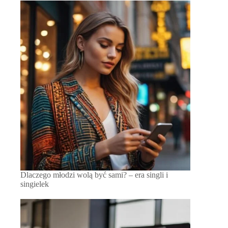
Dlaczego młodzi wolą być sami? – era singli i
singielek