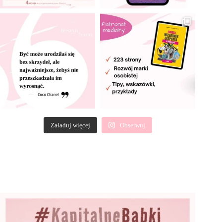
Załaduj więcej
Obserwuj