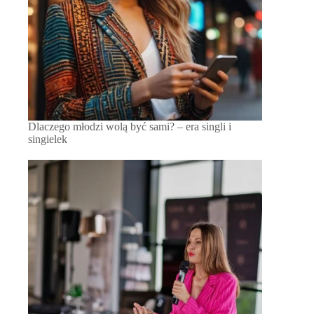
Dlaczego młodzi wolą być sami? – era singli i
singielek