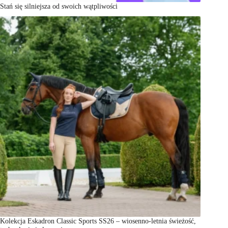
Stań się silniejsza od swoich wątpliwości
Kolekcja Eskadron Classic Sports SS26 – wiosenno-letnia świeżość,