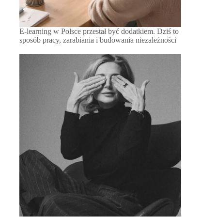
E-learning w Polsce przestał być dodatkiem. Dziś to
sposób pracy, zarabiania i budowania niezależności