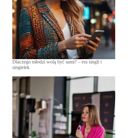
Dlaczego młodzi wolą być sami? – era singli i
singielek