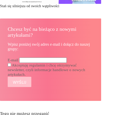
Stań się silniejsza od swoich wątpliwości
Chcesz być na bieżąco z nowymi
artykułami?
Wpisz poniżej swój adres e-mail i dołącz do naszej
grupy:
E-mail
Akceptuję regulamin i chcę otrzymywać
newsletter, czyli informacje handlowe o nowych
artykułach.
Tego nie możesz przegapić