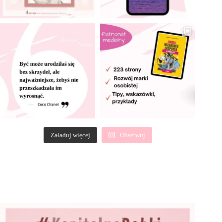
Załaduj więcej
Obserwuj