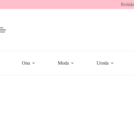
Przejdź
Redakc
do
treści
Ona
Moda
Uroda