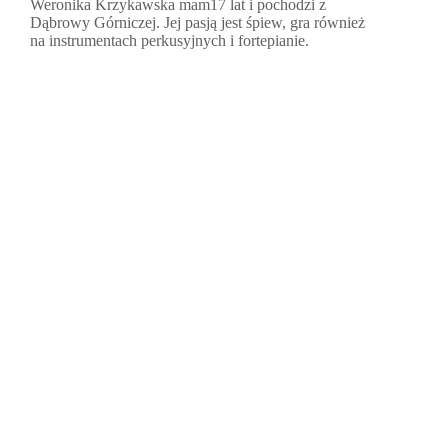
Weronika Krzykawska mam17 lat i pochodzi z
Dąbrowy Górniczej. Jej pasją jest śpiew, gra również
na instrumentach perkusyjnych i fortepianie.