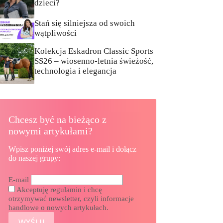
dzieci?
Stań się silniejsza od swoich
wątpliwości
Kolekcja Eskadron Classic Sports
SS26 – wiosenno-letnia świeżość,
technologia i elegancja
Chcesz być na bieżąco z
nowymi artykułami?
Wpisz poniżej swój adres e-mail i dołącz
do naszej grupy:
E-mail
Akceptuję regulamin i chcę
otrzymywać newsletter, czyli informacje
handlowe o nowych artykułach.