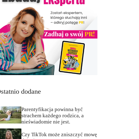
statnio dodane
Parentyfikacja powinna być
strachem każdego rodzica, a
nieświadomie nie jest.
Czy TikTok może zniszczyć mowę