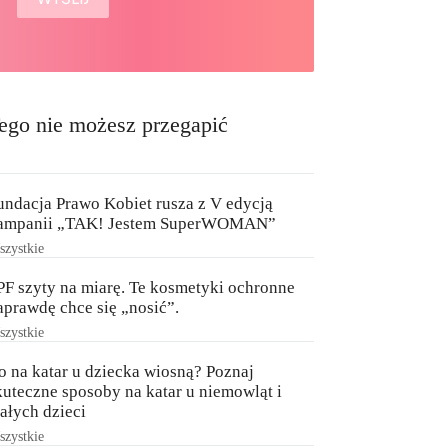
ego nie możesz przegapić
undacja Prawo Kobiet rusza z V edycją
ampanii „TAK! Jestem SuperWOMAN”
zystkie
PF szyty na miarę. Te kosmetyki ochronne
aprawdę chce się „nosić”.
zystkie
o na katar u dziecka wiosną? Poznaj
kuteczne sposoby na katar u niemowląt i
ałych dzieci
zystkie