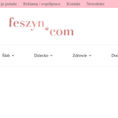
ja portalu
Reklama / współpraca
Kontakt
Newsletter
Ślub
Dziecko
Zdrowie
Do