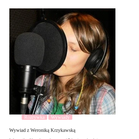
Rozrywka
Wywiady
Wywiad z Weroniką Krzykawską