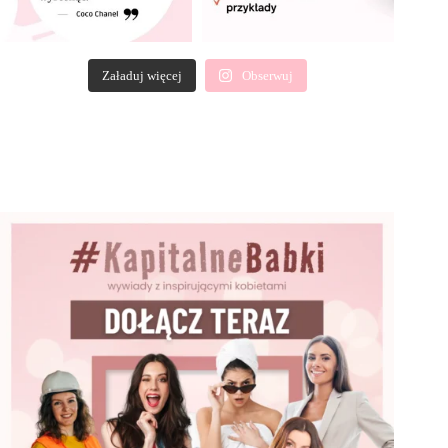
Załaduj więcej
Obserwuj