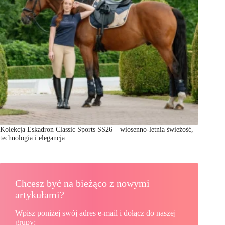
Kolekcja Eskadron Classic Sports SS26 – wiosenno-letnia świeżość,
technologia i elegancja
Chcesz być na bieżąco z nowymi
artykułami?
Wpisz poniżej swój adres e-mail i dołącz do naszej
grupy: