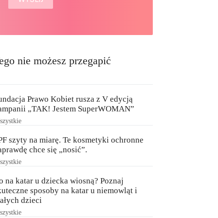
ego nie możesz przegapić
undacja Prawo Kobiet rusza z V edycją
ampanii „TAK! Jestem SuperWOMAN”
zystkie
PF szyty na miarę. Te kosmetyki ochronne
aprawdę chce się „nosić”.
zystkie
o na katar u dziecka wiosną? Poznaj
kuteczne sposoby na katar u niemowląt i
ałych dzieci
zystkie