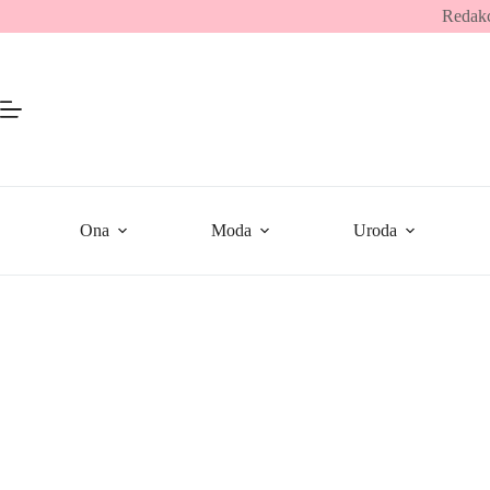
Przejdź
Redakc
do
treści
Ona
Moda
Uroda