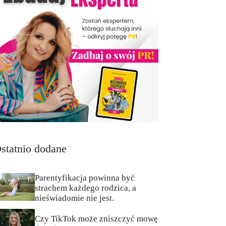
statnio dodane
Parentyfikacja powinna być
strachem każdego rodzica, a
nieświadomie nie jest.
Czy TikTok może zniszczyć mowę