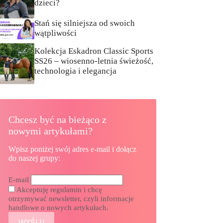
dzieci?
Stań się silniejsza od swoich
wątpliwości
Kolekcja Eskadron Classic Sports
SS26 – wiosenno-letnia świeżość,
technologia i elegancja
Chcesz być na bieżąco z
nowymi artykułami?
Wpisz poniżej swój adres e-mail i dołącz
do naszej grupy:
E-mail
Akceptuję regulamin i chcę
otrzymywać newsletter, czyli informacje
handlowe o nowych artykułach.