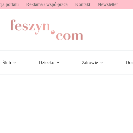
ja portalu
Reklama / współpraca
Kontakt
Newsletter
Ślub
Dziecko
Zdrowie
Do