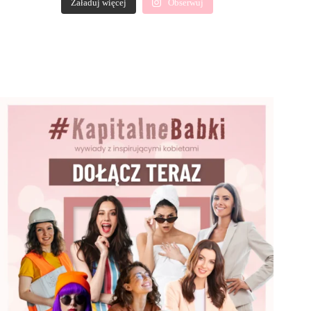
Załaduj więcej
Obserwuj