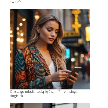
dwoje?
Dlaczego młodzi wolą być sami? – era singli i
singielek