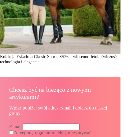
Kolekcja Eskadron Classic Sports SS26 – wiosenno-letnia świeżość,
technologia i elegancja
Chcesz być na bieżąco z nowymi
artykułami?
Wpisz poniżej swój adres e-mail i dołącz do naszej
grupy:
E-mail
Akceptuję regulamin i chcę otrzymywać