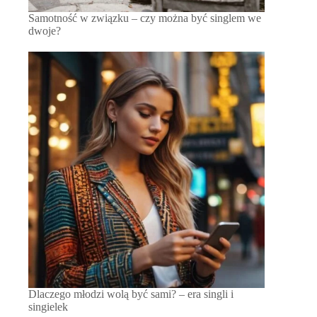
Samotność w związku – czy można być singlem we
dwoje?
Dlaczego młodzi wolą być sami? – era singli i
singielek