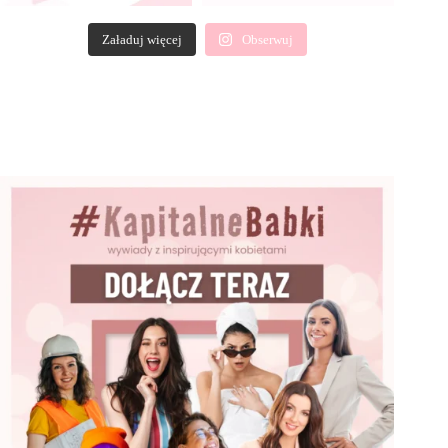
Załaduj więcej
Obserwuj