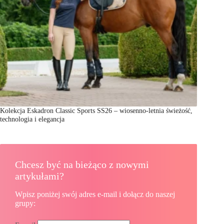
Kolekcja Eskadron Classic Sports SS26 – wiosenno-letnia świeżość,
technologia i elegancja
Chcesz być na bieżąco z nowymi
artykułami?
Wpisz poniżej swój adres e-mail i dołącz do naszej
grupy: