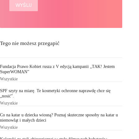
Tego nie możesz przegapić
Fundacja Prawo Kobiet rusza z V edycją kampanii „TAK! Jestem
SuperWOMAN”
Wszystkie
SPF szyty na miarę. Te kosmetyki ochronne naprawdę chce się
„nosić”.
Wszystkie
Co na katar u dziecka wiosną? Poznaj skuteczne sposoby na katar u
niemowląt i małych dzieci
Wszystkie
Kolczyki ze stali chirurgicznej w stylu filmowych bohaterów