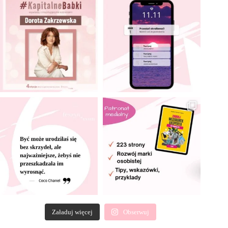
Załaduj więcej
Obserwuj