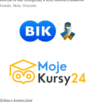
Dodatki
,
Moda
,
Wszystkie
Zobacz koniecznie