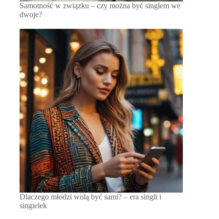
Samotność w związku – czy można być singlem we
dwoje?
Dlaczego młodzi wolą być sami? – era singli i
singielek