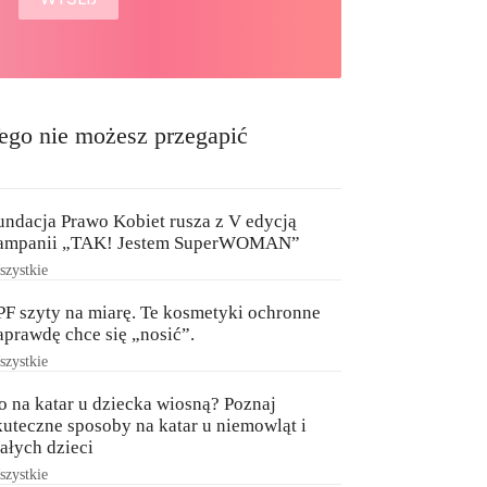
ego nie możesz przegapić
undacja Prawo Kobiet rusza z V edycją
ampanii „TAK! Jestem SuperWOMAN”
zystkie
PF szyty na miarę. Te kosmetyki ochronne
aprawdę chce się „nosić”.
zystkie
o na katar u dziecka wiosną? Poznaj
kuteczne sposoby na katar u niemowląt i
ałych dzieci
zystkie