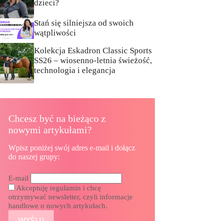
dzieci?
Stań się silniejsza od swoich
wątpliwości
Kolekcja Eskadron Classic Sports
SS26 – wiosenno-letnia świeżość,
technologia i elegancja
Chcesz być na bieżąco z
nowymi artykułami?
Wpisz poniżej swój adres e-mail i dołącz
do naszej grupy:
E-mail
Akceptuję regulamin i chcę
otrzymywać newsletter, czyli informacje
handlowe o nowych artykułach.