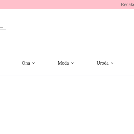
Przejdź
Redakc
do
treści
Ona
Moda
Uroda