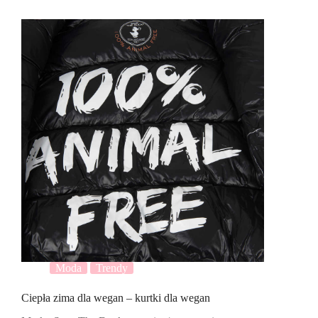
Moda
Trendy
Ciepła zima dla wegan – kurtki dla wegan