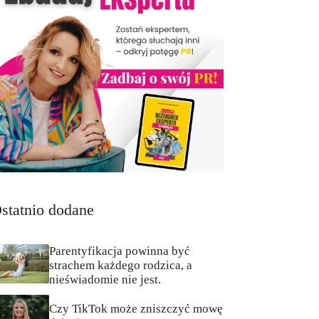
statnio dodane
Parentyfikacja powinna być
strachem każdego rodzica, a
nieświadomie nie jest.
Czy TikTok może zniszczyć mowę