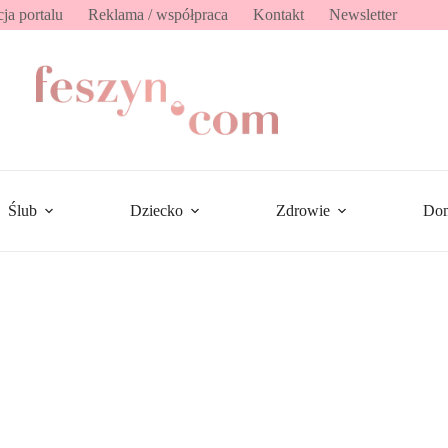
ja portalu
Reklama / współpraca
Kontakt
Newsletter
Ślub
Dziecko
Zdrowie
Do