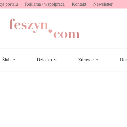
ja portalu
Reklama / współpraca
Kontakt
Newsletter
Ślub
Dziecko
Zdrowie
Do