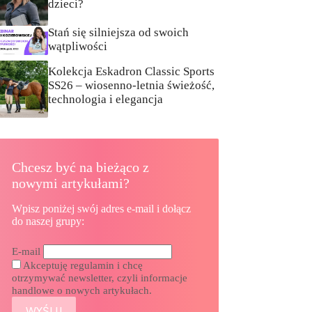
dzieci?
Stań się silniejsza od swoich
wątpliwości
Kolekcja Eskadron Classic Sports
SS26 – wiosenno-letnia świeżość,
technologia i elegancja
Chcesz być na bieżąco z
nowymi artykułami?
Wpisz poniżej swój adres e-mail i dołącz
do naszej grupy:
E-mail
Akceptuję regulamin i chcę
otrzymywać newsletter, czyli informacje
handlowe o nowych artykułach.