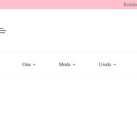
Przejdź
Redakc
do
treści
Ona
Moda
Uroda