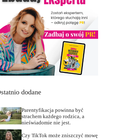
statnio dodane
Parentyfikacja powinna być
strachem każdego rodzica, a
nieświadomie nie jest.
Czy TikTok może zniszczyć mowę