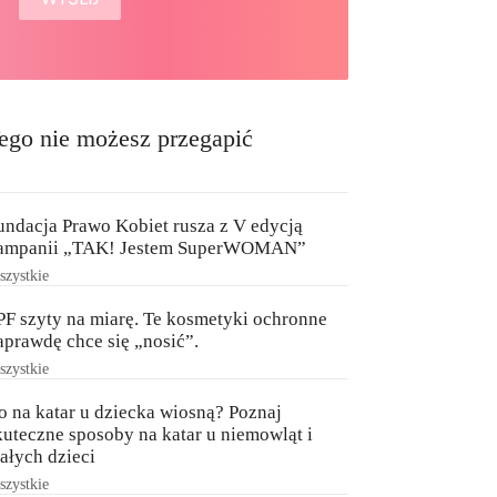
ego nie możesz przegapić
undacja Prawo Kobiet rusza z V edycją
ampanii „TAK! Jestem SuperWOMAN”
zystkie
PF szyty na miarę. Te kosmetyki ochronne
aprawdę chce się „nosić”.
zystkie
o na katar u dziecka wiosną? Poznaj
kuteczne sposoby na katar u niemowląt i
ałych dzieci
zystkie