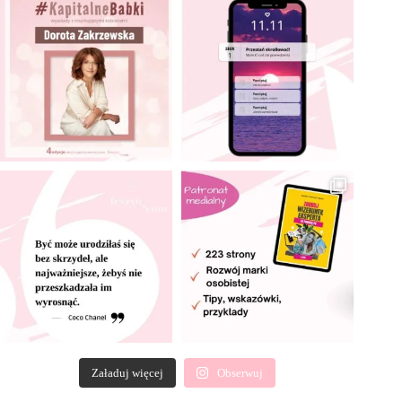
Załaduj więcej
Obserwuj