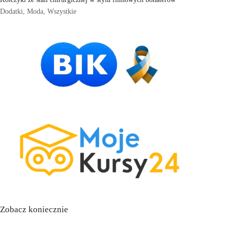
Dodatki
,
Moda
,
Wszystkie
Zobacz koniecznie