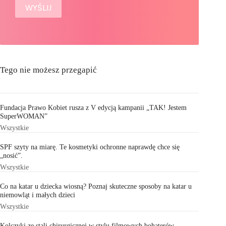
Tego nie możesz przegapić
Fundacja Prawo Kobiet rusza z V edycją kampanii „TAK! Jestem
SuperWOMAN”
Wszystkie
SPF szyty na miarę. Te kosmetyki ochronne naprawdę chce się
„nosić”.
Wszystkie
Co na katar u dziecka wiosną? Poznaj skuteczne sposoby na katar u
niemowląt i małych dzieci
Wszystkie
Kolczyki ze stali chirurgicznej w stylu filmowych bohaterów