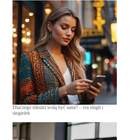
Dlaczego młodzi wolą być sami? – era singli i
singielek