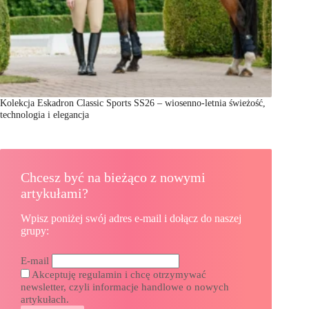
Kolekcja Eskadron Classic Sports SS26 – wiosenno-letnia świeżość,
technologia i elegancja
Chcesz być na bieżąco z nowymi
artykułami?
Wpisz poniżej swój adres e-mail i dołącz do naszej
grupy:
E-mail
Akceptuję regulamin i chcę otrzymywać
newsletter, czyli informacje handlowe o nowych
artykułach.