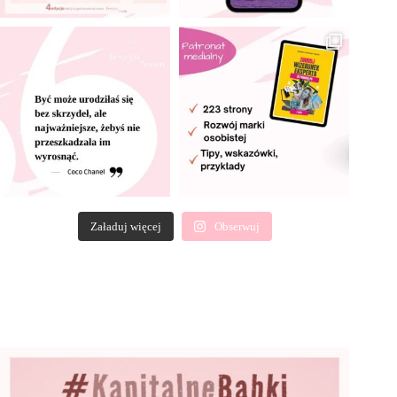
Załaduj więcej
Obserwuj