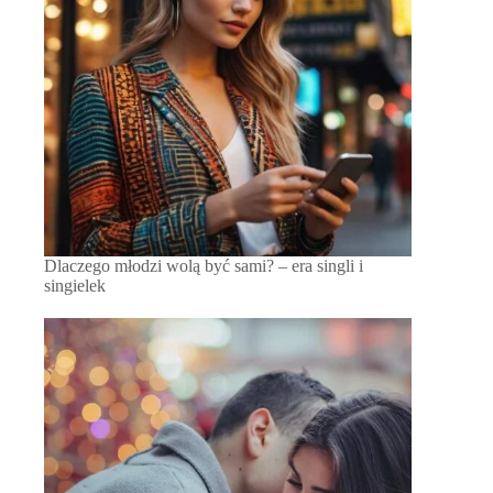
Dlaczego młodzi wolą być sami? – era singli i
singielek