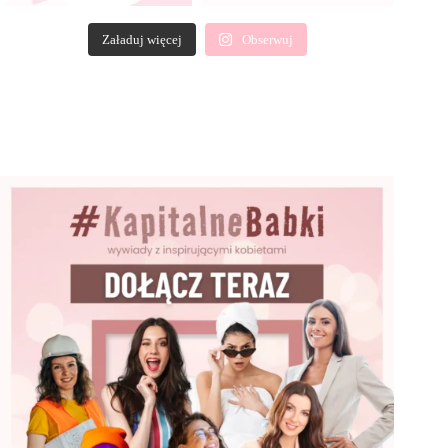
Załaduj więcej
Obserwuj