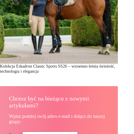
Kolekcja Eskadron Classic Sports SS26 – wiosenno-letnia świeżość,
technologia i elegancja
Chcesz być na bieżąco z nowymi
artykułami?
Wpisz poniżej swój adres e-mail i dołącz do naszej
grupy: