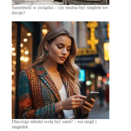
Samotność w związku – czy można być singlem we
dwoje?
Dlaczego młodzi wolą być sami? – era singli i
singielek