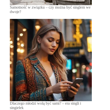
Samotność w związku – czy można być singlem we
dwoje?
Dlaczego młodzi wolą być sami? – era singli i
singielek