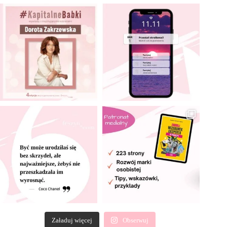
Załaduj więcej
Obserwuj