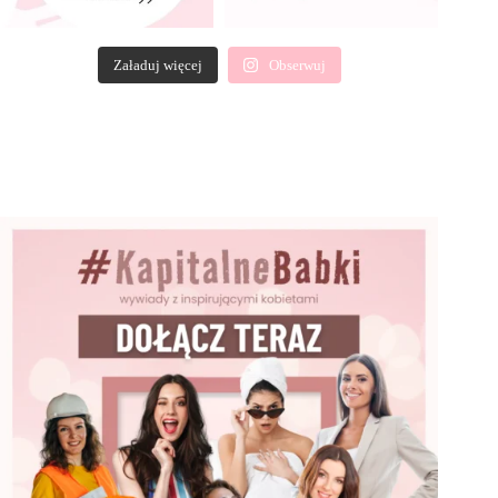
Załaduj więcej
Obserwuj