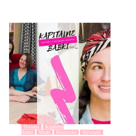
Dodatki
Kapitalne
Babki
Moda
Rozrywka
Wywiady