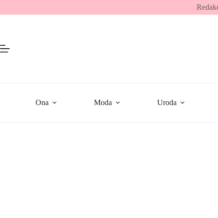
Przejdź
Redakc
do
treści
Ona
Moda
Uroda