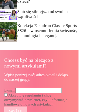
dzieci?
Stań się silniejsza od swoich
wątpliwości
Kolekcja Eskadron Classic Sports
SS26 – wiosenno-letnia świeżość,
technologia i elegancja
Chcesz być na bieżąco z
nowymi artykułami?
Wpisz poniżej swój adres e-mail i dołącz
do naszej grupy:
E-mail
Akceptuję regulamin i chcę
otrzymywać newsletter, czyli informacje
handlowe o nowych artykułach.