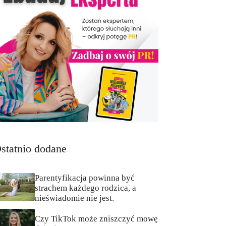
statnio dodane
Parentyfikacja powinna być
strachem każdego rodzica, a
nieświadomie nie jest.
Czy TikTok może zniszczyć mowę