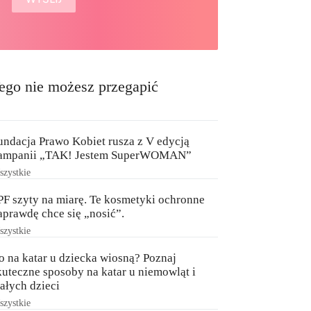
ego nie możesz przegapić
undacja Prawo Kobiet rusza z V edycją
ampanii „TAK! Jestem SuperWOMAN”
zystkie
PF szyty na miarę. Te kosmetyki ochronne
aprawdę chce się „nosić”.
zystkie
o na katar u dziecka wiosną? Poznaj
kuteczne sposoby na katar u niemowląt i
ałych dzieci
zystkie