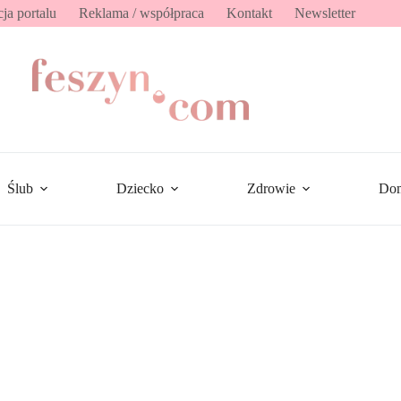
ja portalu
Reklama / współpraca
Kontakt
Newsletter
Ślub
Dziecko
Zdrowie
Do