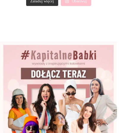
Załaduj więcej
Obserwuj