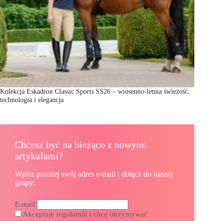
Kolekcja Eskadron Classic Sports SS26 – wiosenno-letnia świeżość,
technologia i elegancja
Chcesz być na bieżąco z nowymi
artykułami?
Wpisz poniżej swój adres e-mail i dołącz do naszej
grupy:
E-mail
Akceptuję regulamin i chcę otrzymywać