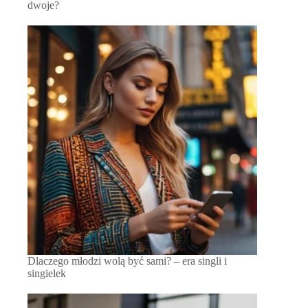
dwoje?
Dlaczego młodzi wolą być sami? – era singli i
singielek