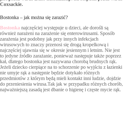
Coxsackie.
Bostonka – jak można się zarazić?
Bostonka
najczęściej występuje u dzieci, ale dorośli są
również narażeni na zarażenie się enterowirusami. Sposób
zarażenia jest podobny jak przy innych infekcjach
wirusowych to znaczy przenosi się drogą kropelkową i
najczęściej ujawnia się w okresie jesiennym i letnim. Nie jest
to jedyne źródło zarażanie, ponieważ następuje także poprzez
kał, dlatego bostonka jest nazywana chorobą brudnych rąk.
Jeżeli dziecko cierpiące na to schorzenie po wyjściu z łazienki
nie umyje rąk a następnie będzie dotykało różnych
przedmiotów z którym będą mieli kontakt inni ludzie, dojdzie
do przeniesienia wirusa.Tak jak w przypadku różnych chorób,
najważniejszą zasadą jest dbanie o higienę i częste mycie rąk.