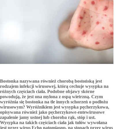
Bostonka nazywana również chorobą bostońską jest
rodzajem infekcji wirusowej, którą cechuje wysypka na
różnych częściach ciała. Podobne objawy skórne
powodują, że jest ona mylona z ospą wietrzną. Czym
wyróżnia się bostonka na tle innych schorzeń o podłożu
wirusowym? Wyróżnikiem jest wysypka pęcherzykowa,
opisywana również jako pęcherzykowe-entewirusowe
zapalenie jamy ustnej lub choroba rąk, stóp i ust.
Wysypka na takich częściach ciała jak tułów wywołana
jest przez wirus Echo natomiasnp. na stopach przez wirus