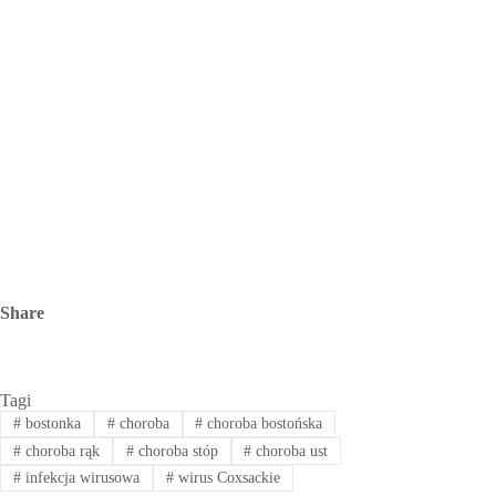
Share
Tagi
#
bostonka
#
choroba
#
choroba bostońska
#
choroba rąk
#
choroba stóp
#
choroba ust
#
infekcja wirusowa
#
wirus Coxsackie