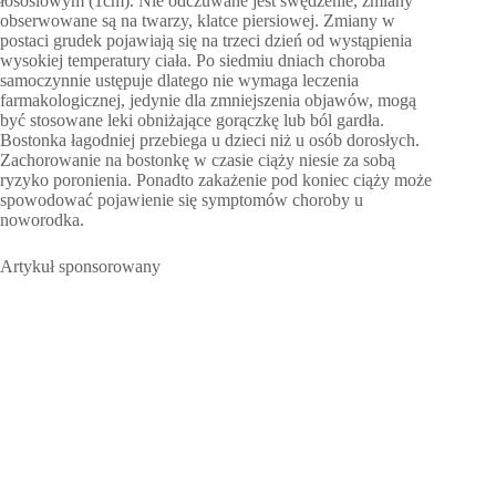
łososiowym (1cm). Nie odczuwane jest swędzenie, zmiany
obserwowane są na twarzy, klatce piersiowej. Zmiany w
postaci grudek pojawiają się na trzeci dzień od wystąpienia
wysokiej temperatury ciała. Po siedmiu dniach choroba
samoczynnie ustępuje dlatego nie wymaga leczenia
farmakologicznej, jedynie dla zmniejszenia objawów, mogą
być stosowane leki obniżające gorączkę lub ból gardła.
Bostonka łagodniej przebiega u dzieci niż u osób dorosłych.
Zachorowanie na bostonkę w czasie ciąży niesie za sobą
ryzyko poronienia. Ponadto zakażenie pod koniec ciąży może
spowodować pojawienie się symptomów choroby u
noworodka.
Artykuł sponsorowany