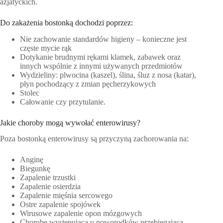
azjatyckich.
Do zakażenia bostonką dochodzi poprzez:
Nie zachowanie standardów higieny – konieczne jest
częste mycie rąk
Dotykanie brudnymi rękami klamek, zabawek oraz
innych wspólnie z innymi używanych przedmiotów
Wydzieliny: plwocina (kaszel), ślina, śluz z nosa (katar),
płyn pochodzący z zmian pęcherzykowych
Stolec
Całowanie czy przytulanie.
Jakie choroby mogą wywołać enterowirusy?
Poza bostonką enterowirusy są przyczyną zachorowania na:
Anginę
Biegunkę
Zapalenie trzustki
Zapalenie osierdzia
Zapalenie mięśnia sercowego
Ostre zapalenie spojówek
Wirusowe zapalenie opon mózgowych
Chorobę występującą u noworodków przebiegającą