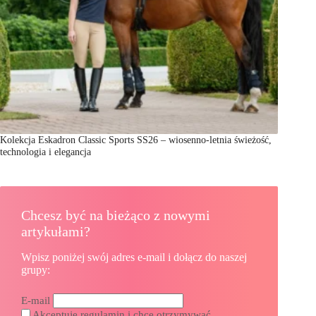
Kolekcja Eskadron Classic Sports SS26 – wiosenno-letnia świeżość,
technologia i elegancja
Chcesz być na bieżąco z nowymi
artykułami?
Wpisz poniżej swój adres e-mail i dołącz do naszej
grupy:
E-mail
Akceptuję regulamin i chcę otrzymywać