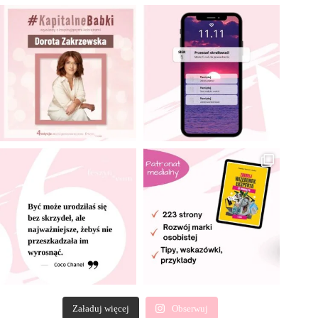
Załaduj więcej
Obserwuj