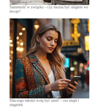
Samotność w związku – czy można być singlem we
dwoje?
Dlaczego młodzi wolą być sami? – era singli i
singielek