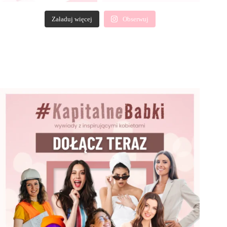
Załaduj więcej
Obserwuj