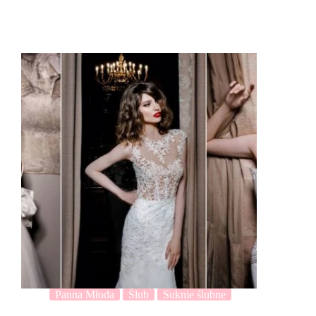
Panna Młoda
Ślub
Suknie ślubne