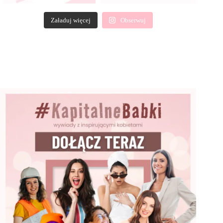
Załaduj więcej
Obserwuj