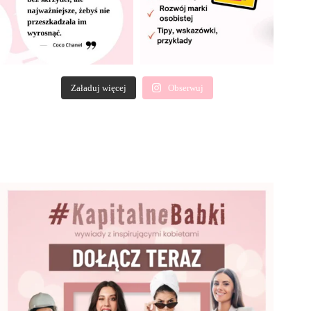
Załaduj więcej
Obserwuj