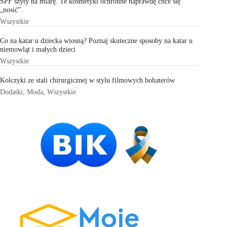
SPF szyty na miarę. Te kosmetyki ochronne naprawdę chce się
„nosić”.
Wszystkie
Co na katar u dziecka wiosną? Poznaj skuteczne sposoby na katar u
niemowląt i małych dzieci
Wszystkie
Kolczyki ze stali chirurgicznej w stylu filmowych bohaterów
Dodatki
,
Moda
,
Wszystkie