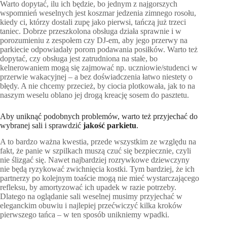
Warto dopytać, ilu ich będzie, bo jednym z najgorszych
wspomnień weselnych jest koszmar jedzenia zimnego rosołu,
kiedy ci, którzy dostali zupę jako pierwsi, tańczą już trzeci
taniec. Dobrze przeszkolona obsługa działa sprawnie i w
porozumieniu z zespołem czy DJ-em, aby jego przerwy na
parkiecie odpowiadały porom podawania posiłków. Warto też
dopytać, czy obsługa jest zatrudniona na stałe, bo
kelnerowaniem mogą się zajmować np. uczniowie/studenci w
przerwie wakacyjnej – a bez doświadczenia łatwo niestety o
błędy. A nie chcemy przecież, by ciocia plotkowała, jak to na
naszym weselu oblano jej drogą kreację sosem do pasztetu.
Aby uniknąć podobnych problemów, warto też przyjechać do
wybranej sali i sprawdzić
jakość parkietu
.
A to bardzo ważna kwestia, przede wszystkim ze względu na
fakt, że panie w szpilkach muszą czuć się bezpiecznie, czyli
nie ślizgać się. Nawet najbardziej rozrywkowe dziewczyny
nie będą ryzykować zwichnięcia kostki. Tym bardziej, że ich
partnerzy po kolejnym toaście mogą nie mieć wystarczającego
refleksu, by amortyzować ich upadek w razie potrzeby.
Dlatego na oglądanie sali weselnej musimy przyjechać w
eleganckim obuwiu i najlepiej przećwiczyć kilka kroków
pierwszego tańca – w ten sposób unikniemy wpadki.