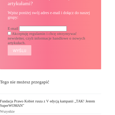
artykułami?
Wpisz poniżej swój adres e-mail i dołącz do naszej
grupy:
E-mail
Akceptuję regulamin i chcę otrzymywać
newsletter, czyli informacje handlowe o nowych
artykułach.
Tego nie możesz przegapić
Fundacja Prawo Kobiet rusza z V edycją kampanii „TAK! Jestem
SuperWOMAN”
Wszystkie