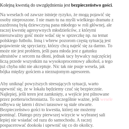
Kolejną kwestią do uwzględnienia jest
bezpieczeństwo gości
.
Na weselach od zawsze istnieje ryzyko, że mogą pojawić się
osoby nieproszone. I nie mam tu na myśli wielkiego dramatu z
zazdrosną byłą dziewczyną pana młodego w roli głównej, ale
raczej kwestię agresywnych młodzieńców, z którymi
nierozważny gość może wdać się w sprzeczkę np. na temat
polskiego futbolu. Inną i wbrew pozorom częstą sytuacją jest
pojawienie się spryciarzy, którzy chcą najeść się za darmo. To
może nie jest problem, jeśli para młoda jest z gatunku
altruistów z sercem na dłoni, jednak tacy bywalcy najczęściej
liczą przede wszystkim na wysokoprocentowy alkohol, a tego
już chyba nikt nie akceptuje. Nic tak nie psuje wesela, jak
bójka między gościem a nieznajomym agresorem.
Aby uniknąć powyższych stresujących sytuacji, warto
upewnić się, że w lokalu będziemy czuć się bezpiecznie.
Najlepiej, jeśli teren jest zamknięty, a wejście jest pilnowane
przez portiera/ochroniarza. To szczególnie ważne, jeśli
wesele
odbywa się latem i drzwi tarasowe są stale otwarte.
Bezpieczeństwo gości to kwestia, której nie możemy
pominąć. Dlatego przy pierwszej wizycie w wybranej sali
lepiej nie wsiadać od razu do samochodu. A raczej
pospacerować dookoła i upewnić się co do okolicy.