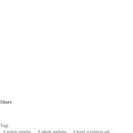
Share
Tagi
#
goście weselni
#
jakość parkietu
#
koszt wynajęcia sali