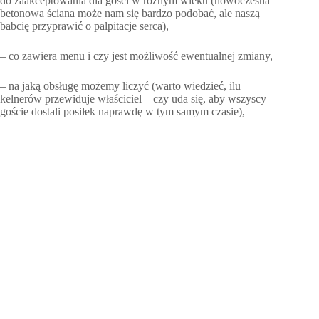
do zaakceptowania dla gości w różnym wieku (nowoczesna
betonowa ściana może nam się bardzo podobać, ale naszą
babcię przyprawić o palpitacje serca),
– co zawiera menu i czy jest możliwość ewentualnej zmiany,
– na jaką obsługę możemy liczyć (warto wiedzieć, ilu
kelnerów przewiduje właściciel – czy uda się, aby wszyscy
goście dostali posiłek naprawdę w tym samym czasie),