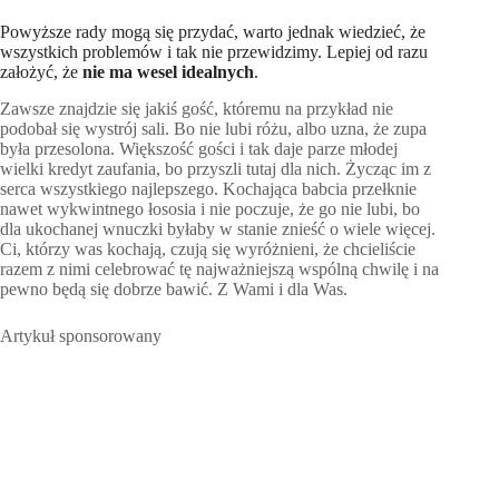
Powyższe rady mogą się przydać, warto jednak wiedzieć, że
wszystkich problemów i tak nie przewidzimy. Lepiej od razu
założyć, że
nie ma wesel idealnych
.
Zawsze znajdzie się jakiś gość, któremu na przykład nie
podobał się wystrój sali. Bo nie lubi różu, albo uzna, że zupa
była przesolona. Większość gości i tak daje parze młodej
wielki kredyt zaufania, bo przyszli tutaj dla nich. Życząc im z
serca wszystkiego najlepszego. Kochająca babcia przełknie
nawet wykwintnego łososia i nie poczuje, że go nie lubi, bo
dla ukochanej wnuczki byłaby w stanie znieść o wiele więcej.
Ci, którzy was kochają, czują się wyróżnieni, że chcieliście
razem z nimi celebrować tę najważniejszą wspólną chwilę i na
pewno będą się dobrze bawić. Z Wami i dla Was.
Artykuł sponsorowany