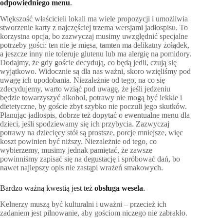
odpowiedniego menu
.
Większość właścicieli lokali ma wiele propozycji i umożliwia
stworzenie karty z najczęściej trzema wersjami jadłospisu. To
korzystna opcja, bo zazwyczaj musimy uwzględnić specjalne
potrzeby gości: ten nie je mięsa, tamten ma delikatny żołądek,
a jeszcze inny nie toleruje glutenu lub ma alergię na pomidory.
Dodajmy, że gdy goście decydują, co będą jedli, czują się
wyjątkowo. Widocznie są dla nas ważni, skoro wzięliśmy pod
uwagę ich upodobania. Niezależnie od tego, na co się
zdecydujemy, warto wziąć pod uwagę, że jeśli jedzeniu
będzie towarzyszyć alkohol, potrawy nie mogą być lekkie i
dietetyczne, by goście zbyt szybko nie poczuli jego skutków.
Planując jadłospis, dobrze też dopytać o ewentualne menu dla
dzieci, jeśli spodziewamy się ich przybycia. Zazwyczaj
potrawy na dziecięcy stół są prostsze, porcje mniejsze, więc
koszt powinien być niższy. Niezależnie od tego, co
wybierzemy, musimy jednak pamiętać, że zawsze
powinniśmy zapisać się na degustację i spróbować dań, bo
nawet najlepszy opis nie zastąpi wrażeń smakowych.
Bardzo ważną kwestią jest też
obsługa wesela
.
Kelnerzy muszą być kulturalni i uważni – przecież ich
zadaniem jest pilnowanie, aby gościom niczego nie zabrakło.