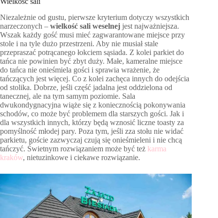
Wielkość sali
Niezależnie od gustu, pierwsze kryterium dotyczy wszystkich
narzeczonych –
wielkość sali weselnej
jest najważniejsza.
Wszak każdy gość musi mieć zagwarantowane miejsce przy
stole i na tyle dużo przestrzeni. Aby nie musiał stale
przepraszać potrącanego łokciem sąsiada. Z kolei parkiet do
tańca nie powinien być zbyt duży. Małe, kameralne miejsce
do tańca nie onieśmiela gości i sprawia wrażenie, że
tańczących jest więcej. Co z kolei zachęca innych do odejścia
od stolika. Dobrze, jeśli część jadalna jest oddzielona od
tanecznej, ale na tym samym poziomie. Sala
dwukondygnacyjna wiąże się z koniecznością pokonywania
schodów, co może być problemem dla starszych gości. Jak i
dla wszystkich innych, którzy będą wznosić liczne toasty za
pomyślność młodej pary. Poza tym, jeśli zza stołu nie widać
parkietu, goście zazwyczaj czują się onieśmieleni i nie chcą
tańczyć. Świetnym rozwiązaniem może być też
karma
kraków
, nietuzinkowe i ciekawe rozwiązanie.