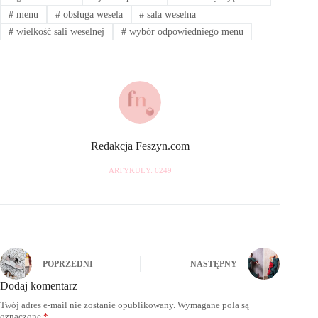
#
menu
#
obsługa wesela
#
sala weselna
#
wielkość sali weselnej
#
wybór odpowiedniego menu
Redakcja Feszyn.com
ARTYKUŁY: 6249
POPRZEDNI
NASTĘPNY
Dodaj komentarz
Twój adres e-mail nie zostanie opublikowany.
Wymagane pola są
oznaczone
*