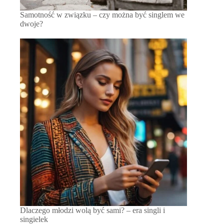
Samotność w związku – czy można być singlem we
dwoje?
Dlaczego młodzi wolą być sami? – era singli i
singielek