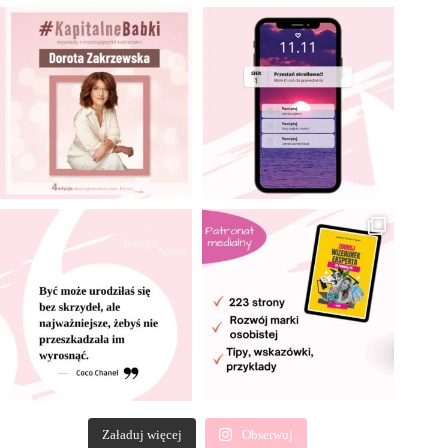
Załaduj więcej
Obserwuj