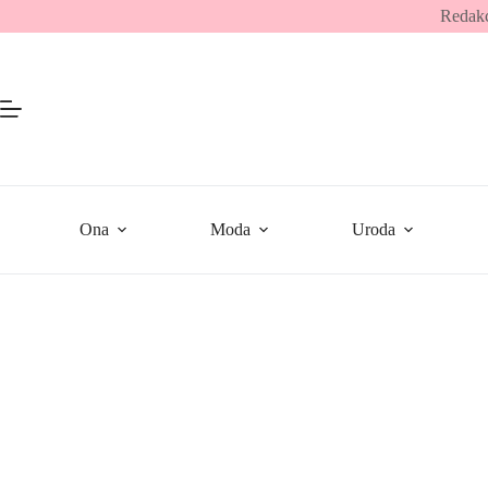
Przejdź
Redakc
do
treści
Ona
Moda
Uroda