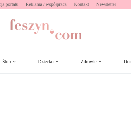
ja portalu
Reklama / współpraca
Kontakt
Newsletter
Ślub
Dziecko
Zdrowie
Do