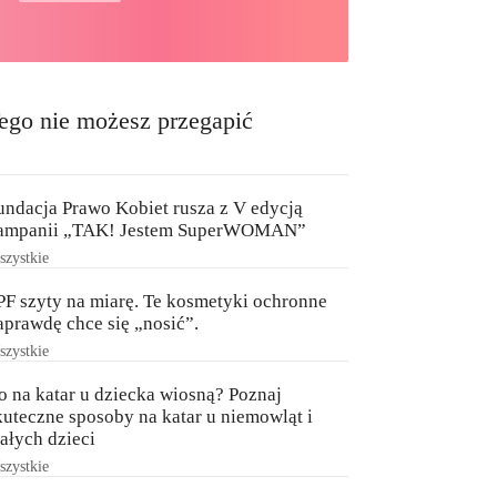
ego nie możesz przegapić
undacja Prawo Kobiet rusza z V edycją
ampanii „TAK! Jestem SuperWOMAN”
zystkie
PF szyty na miarę. Te kosmetyki ochronne
aprawdę chce się „nosić”.
zystkie
o na katar u dziecka wiosną? Poznaj
kuteczne sposoby na katar u niemowląt i
ałych dzieci
zystkie