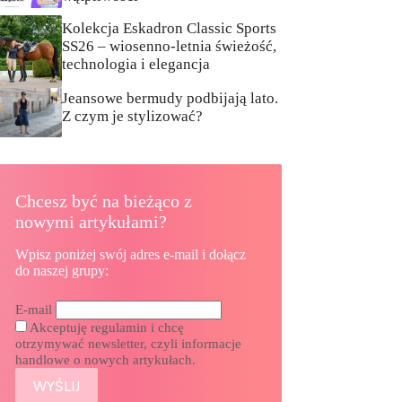
Kolekcja Eskadron Classic Sports
SS26 – wiosenno-letnia świeżość,
technologia i elegancja
Jeansowe bermudy podbijają lato.
Z czym je stylizować?
Chcesz być na bieżąco z
nowymi artykułami?
Wpisz poniżej swój adres e-mail i dołącz
do naszej grupy:
E-mail
Akceptuję regulamin i chcę
otrzymywać newsletter, czyli informacje
handlowe o nowych artykułach.