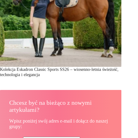
Kolekcja Eskadron Classic Sports SS26 – wiosenno-letnia świeżość,
technologia i elegancja
Chcesz być na bieżąco z nowymi
artykułami?
Wpisz poniżej swój adres e-mail i dołącz do naszej
grupy: