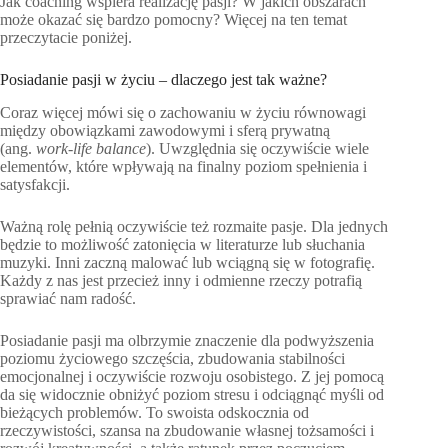
Jak coaching wspiera realizację pasji? W jakich obszarach
może okazać się bardzo pomocny? Więcej na ten temat
przeczytacie poniżej.
Posiadanie pasji w życiu – dlaczego jest tak ważne?
Coraz więcej mówi się o zachowaniu w życiu równowagi
między obowiązkami zawodowymi i sferą prywatną
(ang.
work-life balance
). Uwzględnia się oczywiście wiele
elementów, które wpływają na finalny poziom spełnienia i
satysfakcji.
Ważną rolę pełnią oczywiście też rozmaite pasje. Dla jednych
będzie to możliwość zatonięcia w literaturze lub słuchania
muzyki. Inni zaczną malować lub wciągną się w fotografię.
Każdy z nas jest przecież inny i odmienne rzeczy potrafią
sprawiać nam radość.
Posiadanie pasji ma olbrzymie znaczenie dla podwyższenia
poziomu życiowego szczęścia, zbudowania stabilności
emocjonalnej i oczywiście rozwoju osobistego. Z jej pomocą
da się widocznie obniżyć poziom stresu i odciągnąć myśli od
bieżących problemów. To swoista odskocznia od
rzeczywistości, szansa na zbudowanie własnej tożsamości i