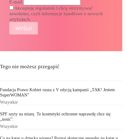
E-mail
Akceptuję regulamin i chcę otrzymywać
newsletter, czyli informacje handlowe o nowych
artykułach.
Tego nie możesz przegapić
Fundacja Prawo Kobiet rusza z V edycją kampanii „TAK! Jestem
SuperWOMAN”
Wszystkie
SPF szyty na miarę. Te kosmetyki ochronne naprawdę chce się
„nosić”.
Wszystkie
Co na katar u dziecka wiosną? Poznaj skuteczne sposoby na katar u