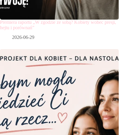
Premiera raportu „W zgodzie ze sobą? Kobiety wobec presji,
hejtu i porównań”
2026-06-29