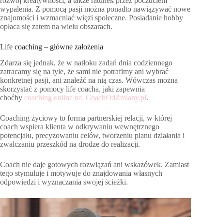
rozwój kreatywności, a także ratunek przez poczuciem
wypalenia. Z pomocą pasji można ponadto nawiązywać nowe
znajomości i wzmacniać więzi społeczne. Posiadanie hobby
opłaca się zatem na wielu obszarach.
Life coaching – główne założenia
Zdarza się jednak, że w natłoku zadań dnia codziennego
zatracamy się na tyle, że sami nie potrafimy ani wybrać
konkretnej pasji, ani znaleźć na nią czas. Wówczas można
skorzystać z pomocy life coacha, jaki zapewnia
choćby
coaching online na: CoachOdZmiany.pl
.
Coaching życiowy to forma partnerskiej relacji, w której
coach wspiera klienta w odkrywaniu wewnętrznego
potencjału, precyzowaniu celów, tworzeniu planu działania i
zwalczaniu przeszkód na drodze do realizacji.
Coach nie daje gotowych rozwiązań ani wskazówek. Zamiast
tego stymuluje i motywuje do znajdowania własnych
odpowiedzi i wyznaczania swojej ścieżki.