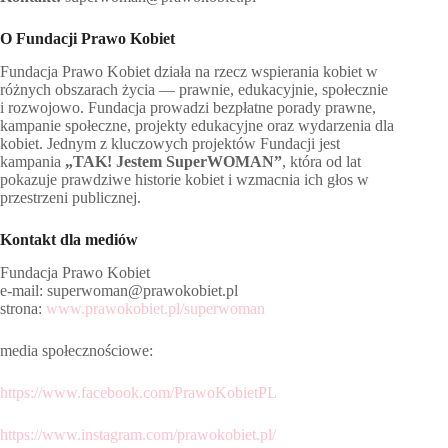
O Fundacji Prawo Kobiet
Fundacja Prawo Kobiet działa na rzecz wspierania kobiet w
różnych obszarach życia — prawnie, edukacyjnie, społecznie
i rozwojowo. Fundacja prowadzi bezpłatne porady prawne,
kampanie społeczne, projekty edukacyjne oraz wydarzenia dla
kobiet. Jednym z kluczowych projektów Fundacji jest
kampania
„TAK! Jestem SuperWOMAN”
, która od lat
pokazuje prawdziwe historie kobiet i wzmacnia ich głos w
przestrzeni publicznej.
Kontakt dla mediów
Fundacja Prawo Kobiet
e-mail: superwoman@prawokobiet.pl
strona:
www.prawokobiet.pl/superwoman
media społecznościowe:
https://www.facebook.com/PrawoKobietPL
https://www.instagram.com/prawokobiet.pl/