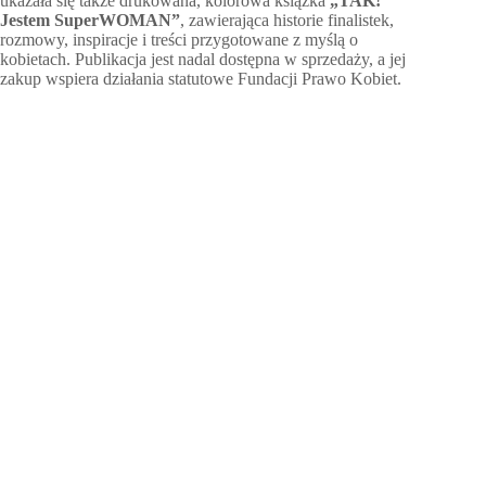
ukazała się także drukowana, kolorowa książka
„TAK!
Jestem SuperWOMAN”
, zawierająca historie finalistek,
rozmowy, inspiracje i treści przygotowane z myślą o
kobietach. Publikacja jest nadal dostępna w sprzedaży, a jej
zakup wspiera działania statutowe Fundacji Prawo Kobiet.