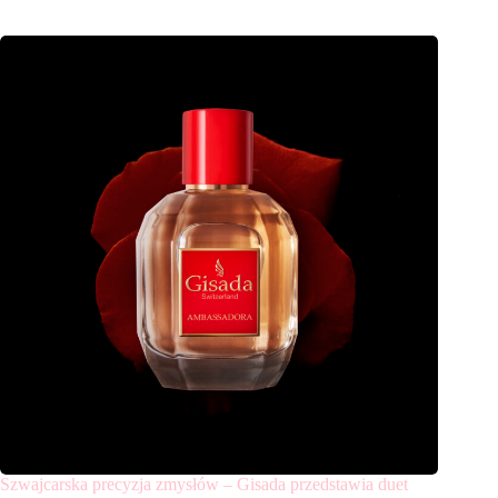
Szwajcarska precyzja zmysłów – Gisada przedstawia duet