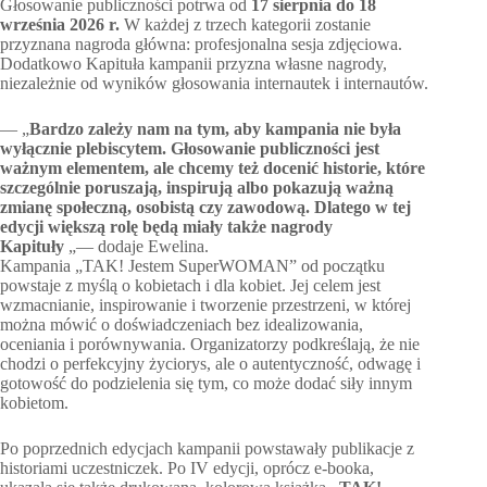
Głosowanie publiczności potrwa od
17 sierpnia do 18
września 2026 r.
W każdej z trzech kategorii zostanie
przyznana nagroda główna: profesjonalna sesja zdjęciowa.
Dodatkowo Kapituła kampanii przyzna własne nagrody,
niezależnie od wyników głosowania internautek i internautów.
— „
Bardzo zależy nam na tym, aby kampania nie była
wyłącznie plebiscytem. Głosowanie publiczności jest
ważnym elementem, ale chcemy też docenić historie, które
szczególnie poruszają, inspirują albo pokazują ważną
zmianę społeczną, osobistą czy zawodową. Dlatego w tej
edycji większą rolę będą miały także nagrody
Kapituły
„— dodaje Ewelina.
Kampania „TAK! Jestem SuperWOMAN” od początku
powstaje z myślą o kobietach i dla kobiet. Jej celem jest
wzmacnianie, inspirowanie i tworzenie przestrzeni, w której
można mówić o doświadczeniach bez idealizowania,
oceniania i porównywania. Organizatorzy podkreślają, że nie
chodzi o perfekcyjny życiorys, ale o autentyczność, odwagę i
gotowość do podzielenia się tym, co może dodać siły innym
kobietom.
Po poprzednich edycjach kampanii powstawały publikacje z
historiami uczestniczek. Po IV edycji, oprócz e-booka,