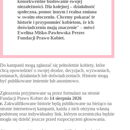
konsekwentne budowanie swojej
niezależności. Dla kolejnej – działalność
społeczna, pomoc innym i realna zmiana
w swoim otoczeniu. Chcemy pokazać te
historie i przypomnieć kobietom, że ich
doświadczenia mają znaczenie
” –
mówi
Ewelina Miśko-Pawłowska Prezes
Fundacji Prawo Kobiet.
Do kampanii mogą zgłaszać się pełnoletnie kobiety, które
chcą opowiedzieć o swojej drodze, decyzjach, wyzwaniach,
zmianach, działaniach lub doświadczeniach. Historie mogą
być publikowane imiennie lub anonimowo.
Zgłoszenia przyjmowane są przez formularz na stronie
Fundacji Prawo Kobiet do
14 sierpnia 2026
r.
Zakwalifikowane historie będą publikowane na bieżąco na
stronie internetowej kampanii, każda z nich otrzyma własną
podstronę oraz indywidualny link, którym uczestniczka będzie
mogła się dzielić jeszcze przed rozpoczęciem głosowania.