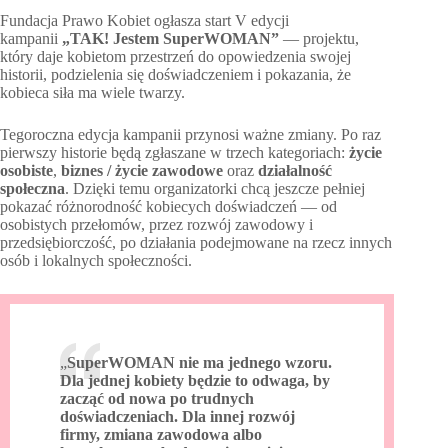
Fundacja Prawo Kobiet ogłasza start V edycji
kampanii
„TAK! Jestem SuperWOMAN”
— projektu,
który daje kobietom przestrzeń do opowiedzenia swojej
historii, podzielenia się doświadczeniem i pokazania, że
kobieca siła ma wiele twarzy.
Tegoroczna edycja kampanii przynosi ważne zmiany. Po raz
pierwszy historie będą zgłaszane w trzech kategoriach:
życie
osobiste
,
biznes / życie zawodowe
oraz
działalność
społeczna
. Dzięki temu organizatorki chcą jeszcze pełniej
pokazać różnorodność kobiecych doświadczeń — od
osobistych przełomów, przez rozwój zawodowy i
przedsiębiorczość, po działania podejmowane na rzecz innych
osób i lokalnych społeczności.
„
SuperWOMAN nie ma jednego wzoru.
Dla jednej kobiety będzie to odwaga, by
zacząć od nowa po trudnych
doświadczeniach. Dla innej rozwój
firmy, zmiana zawodowa albo