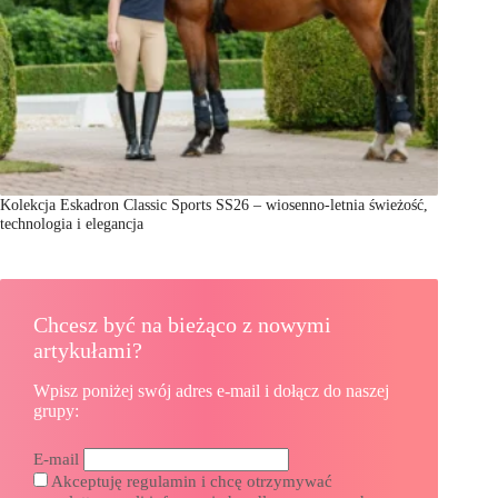
Kolekcja Eskadron Classic Sports SS26 – wiosenno-letnia świeżość,
technologia i elegancja
Chcesz być na bieżąco z nowymi
artykułami?
Wpisz poniżej swój adres e-mail i dołącz do naszej
grupy:
E-mail
Akceptuję regulamin i chcę otrzymywać