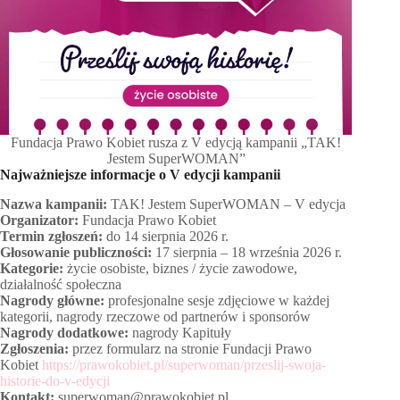
Fundacja Prawo Kobiet rusza z V edycją kampanii „TAK!
Jestem SuperWOMAN”
Najważniejsze informacje o V edycji kampanii
Nazwa kampanii:
TAK! Jestem SuperWOMAN – V edycja
Organizator:
Fundacja Prawo Kobiet
Termin zgłoszeń:
do 14 sierpnia 2026 r.
Głosowanie publiczności:
17 sierpnia – 18 września 2026 r.
Kategorie:
życie osobiste, biznes / życie zawodowe,
działalność społeczna
Nagrody główne:
profesjonalne sesje zdjęciowe w każdej
kategorii, nagrody rzeczowe od partnerów i sponsorów
Nagrody dodatkowe:
nagrody Kapituły
Zgłoszenia:
przez formularz na stronie Fundacji Prawo
Kobiet
https://prawokobiet.pl/superwoman/przeslij-swoja-
historie-do-v-edycji
Kontakt:
superwoman@prawokobiet.pl