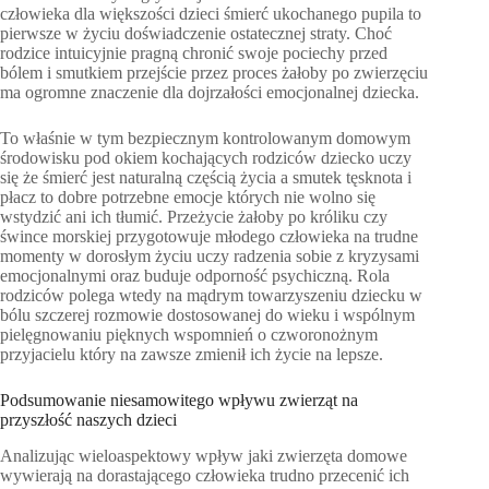
człowieka dla większości dzieci śmierć ukochanego pupila to
pierwsze w życiu doświadczenie ostatecznej straty. Choć
rodzice intuicyjnie pragną chronić swoje pociechy przed
bólem i smutkiem przejście przez proces żałoby po zwierzęciu
ma ogromne znaczenie dla dojrzałości emocjonalnej dziecka.
To właśnie w tym bezpiecznym kontrolowanym domowym
środowisku pod okiem kochających rodziców dziecko uczy
się że śmierć jest naturalną częścią życia a smutek tęsknota i
płacz to dobre potrzebne emocje których nie wolno się
wstydzić ani ich tłumić. Przeżycie żałoby po króliku czy
śwince morskiej przygotowuje młodego człowieka na trudne
momenty w dorosłym życiu uczy radzenia sobie z kryzysami
emocjonalnymi oraz buduje odporność psychiczną. Rola
rodziców polega wtedy na mądrym towarzyszeniu dziecku w
bólu szczerej rozmowie dostosowanej do wieku i wspólnym
pielęgnowaniu pięknych wspomnień o czworonożnym
przyjacielu który na zawsze zmienił ich życie na lepsze.
Podsumowanie niesamowitego wpływu zwierząt na
przyszłość naszych dzieci
Analizując wieloaspektowy wpływ jaki zwierzęta domowe
wywierają na dorastającego człowieka trudno przecenić ich