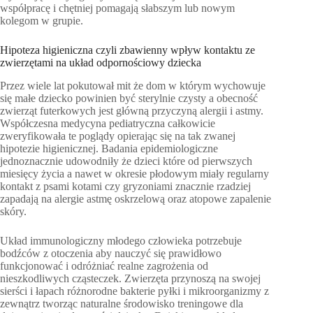
współpracę i chętniej pomagają słabszym lub nowym
kolegom w grupie.
Hipoteza higieniczna czyli zbawienny wpływ kontaktu ze
zwierzętami na układ odpornościowy dziecka
Przez wiele lat pokutował mit że dom w którym wychowuje
się małe dziecko powinien być sterylnie czysty a obecność
zwierząt futerkowych jest główną przyczyną alergii i astmy.
Współczesna medycyna pediatryczna całkowicie
zweryfikowała te poglądy opierając się na tak zwanej
hipotezie higienicznej. Badania epidemiologiczne
jednoznacznie udowodniły że dzieci które od pierwszych
miesięcy życia a nawet w okresie płodowym miały regularny
kontakt z psami kotami czy gryzoniami znacznie rzadziej
zapadają na alergie astmę oskrzelową oraz atopowe zapalenie
skóry.
Układ immunologiczny młodego człowieka potrzebuje
bodźców z otoczenia aby nauczyć się prawidłowo
funkcjonować i odróżniać realne zagrożenia od
nieszkodliwych cząsteczek. Zwierzęta przynoszą na swojej
sierści i łapach różnorodne bakterie pyłki i mikroorganizmy z
zewnątrz tworząc naturalne środowisko treningowe dla