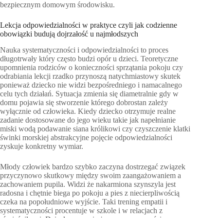
bezpiecznym domowym środowisku.
Lekcja odpowiedzialności w praktyce czyli jak codzienne
obowiązki budują dojrzałość u najmłodszych
Nauka systematyczności i odpowiedzialności to proces
długotrwały który często budzi opór u dzieci. Teoretyczne
upomnienia rodziców o konieczności sprzątania pokoju czy
odrabiania lekcji rzadko przynoszą natychmiastowy skutek
ponieważ dziecko nie widzi bezpośredniego i namacalnego
celu tych działań. Sytuacja zmienia się diametralnie gdy w
domu pojawia się stworzenie którego dobrostan zależy
wyłącznie od człowieka. Kiedy dziecko otrzymuje realne
zadanie dostosowane do jego wieku takie jak napełnianie
miski wodą podawanie siana królikowi czy czyszczenie klatki
świnki morskiej abstrakcyjne pojęcie odpowiedzialności
zyskuje konkretny wymiar.
Młody człowiek bardzo szybko zaczyna dostrzegać związek
przyczynowo skutkowy między swoim zaangażowaniem a
zachowaniem pupila. Widzi że nakarmiona szynszyla jest
radosna i chętnie biega po pokoju a pies z niecierpliwością
czeka na popołudniowe wyjście. Taki trening empatii i
systematyczności procentuje w szkole i w relacjach z