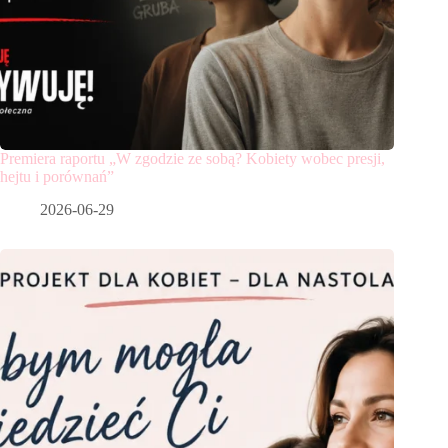
Premiera raportu „W zgodzie ze sobą? Kobiety wobec presji,
hejtu i porównań”
2026-06-29