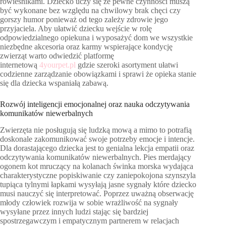
rówieśnikami. Dziecko uczy się że pewne czynności muszą
być wykonane bez względu na chwilowy brak chęci czy
gorszy humor ponieważ od tego zależy zdrowie jego
przyjaciela. Aby ułatwić dziecku wejście w rolę
odpowiedzialnego opiekuna i wyposażyć dom we wszystkie
niezbędne akcesoria oraz karmy wspierające kondycję
zwierząt warto odwiedzić platformę
internetową
4yourpet.pl
gdzie szeroki asortyment ułatwi
codzienne zarządzanie obowiązkami i sprawi że opieka stanie
się dla dziecka wspaniałą zabawą.
Rozwój inteligencji emocjonalnej oraz nauka odczytywania
komunikatów niewerbalnych
Zwierzęta nie posługują się ludzką mową a mimo to potrafią
doskonale zakomunikować swoje potrzeby emocje i intencje.
Dla dorastającego dziecka jest to genialna lekcja empatii oraz
odczytywania komunikatów niewerbalnych. Pies merdający
ogonem kot mruczący na kolanach świnka morska wydająca
charakterystyczne popiskiwanie czy zaniepokojona szynszyla
tupiąca tylnymi łapkami wysyłają jasne sygnały które dziecko
musi nauczyć się interpretować. Poprzez uważną obserwację
młody człowiek rozwija w sobie wrażliwość na sygnały
wysyłane przez innych ludzi stając się bardziej
spostrzegawczym i empatycznym partnerem w relacjach