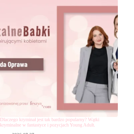
Dlaczego kryminał jest tak bardzo popularny? Wątki
kryminalne w fantastyce i pozycjach Young Adult.