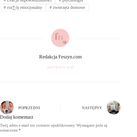
#
Lekcja odpowiedzialności
#
psychologia
#
roz∑ój emocjonalny
#
zwierzęta domowe
Redakcja Feszyn.com
ARTYKUŁY: 6249
POPRZEDNI
NASTĘPNY
Dodaj komentarz
Twój adres e-mail nie zostanie opublikowany.
Wymagane pola są
oznaczone
*