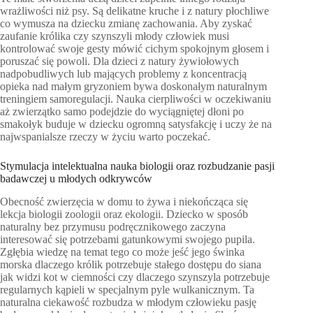
wrażliwości niż psy. Są delikatne kruche i z natury płochliwe
co wymusza na dziecku zmianę zachowania. Aby zyskać
zaufanie królika czy szynszyli młody człowiek musi
kontrolować swoje gesty mówić cichym spokojnym głosem i
poruszać się powoli. Dla dzieci z natury żywiołowych
nadpobudliwych lub mających problemy z koncentracją
opieka nad małym gryzoniem bywa doskonałym naturalnym
treningiem samoregulacji. Nauka cierpliwości w oczekiwaniu
aż zwierzątko samo podejdzie do wyciągniętej dłoni po
smakołyk buduje w dziecku ogromną satysfakcję i uczy że na
najwspanialsze rzeczy w życiu warto poczekać.
Stymulacja intelektualna nauka biologii oraz rozbudzanie pasji
badawczej u młodych odkrywców
Obecność zwierzęcia w domu to żywa i niekończąca się
lekcja biologii zoologii oraz ekologii. Dziecko w sposób
naturalny bez przymusu podręcznikowego zaczyna
interesować się potrzebami gatunkowymi swojego pupila.
Zgłębia wiedzę na temat tego co może jeść jego świnka
morska dlaczego królik potrzebuje stałego dostępu do siana
jak widzi kot w ciemności czy dlaczego szynszyla potrzebuje
regularnych kąpieli w specjalnym pyle wulkanicznym. Ta
naturalna ciekawość rozbudza w młodym człowieku pasję