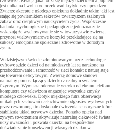
człowieka. Relacja jaka rodzi się między dzieckiem a pupilem
jest unikalna i wolna od oczekiwań krytyki czy uprzedzeń.
Zwierzę akceptuje młodego opiekuna dokładnie takim jaki jest
stając się powiernikiem sekretów towarzyszem szalonych
zabaw oraz cierpliwym nauczycielem życia. Współczesne
badania psychologiczne i pedagogiczne jednoznacznie
wskazują że wychowywanie się w towarzystwie zwierząt
przynosi wielowymiarowe korzyści przekładające się na
sukcesy emocjonalne społeczne i zdrowotne w dorosłym
życiu.
W dzisiejszym świecie zdominowanym przez technologie
cyfrowe gdzie dzieci od najmłodszych lat są narażone na
przebodźcowanie i samotność w sieci kontakt z naturą staje
się towarem deficytowym. Zwierzę domowe stanowi
naturalny pomost łączący dziecko z realnym światem
fizycznym. Wymusza oderwanie wzroku od ekranu telefonu
komputera czy telewizora angażując wszystkie zmysły
młodego człowieka. Dotyk miękkiego futra obserwacja
unikalnych zachowań nasłuchiwanie odgłosów wydawanych
przez czworonoga to doskonałe ćwiczenia sensoryczne które
stabilizują układ nerwowy dziecka. Ponadto opieka nad
żywym stworzeniem aktywizuje naturalną ciekawość świata
uczy uważności i pozwala dziecku na bezpośrednie
doświadczanie konsekwencji własnych działań w