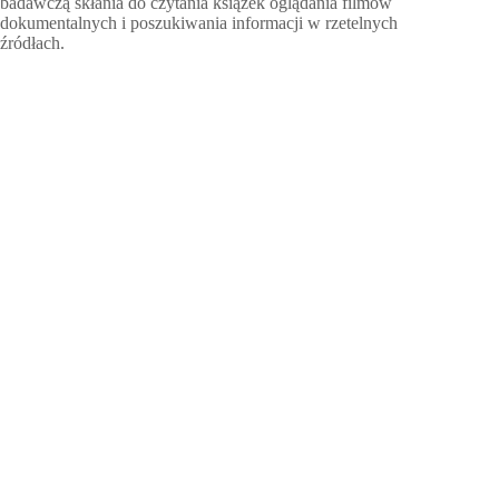
badawczą skłania do czytania książek oglądania filmów
dokumentalnych i poszukiwania informacji w rzetelnych
źródłach.