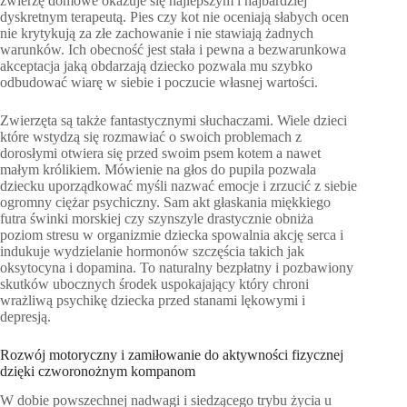
zwierzę domowe okazuje się najlepszym i najbardziej
dyskretnym terapeutą. Pies czy kot nie oceniają słabych ocen
nie krytykują za złe zachowanie i nie stawiają żadnych
warunków. Ich obecność jest stała i pewna a bezwarunkowa
akceptacja jaką obdarzają dziecko pozwala mu szybko
odbudować wiarę w siebie i poczucie własnej wartości.
Zwierzęta są także fantastycznymi słuchaczami. Wiele dzieci
które wstydzą się rozmawiać o swoich problemach z
dorosłymi otwiera się przed swoim psem kotem a nawet
małym królikiem. Mówienie na głos do pupila pozwala
dziecku uporządkować myśli nazwać emocje i zrzucić z siebie
ogromny ciężar psychiczny. Sam akt głaskania miękkiego
futra świnki morskiej czy szynszyle drastycznie obniża
poziom stresu w organizmie dziecka spowalnia akcję serca i
indukuje wydzielanie hormonów szczęścia takich jak
oksytocyna i dopamina. To naturalny bezpłatny i pozbawiony
skutków ubocznych środek uspokajający który chroni
wrażliwą psychikę dziecka przed stanami lękowymi i
depresją.
Rozwój motoryczny i zamiłowanie do aktywności fizycznej
dzięki czworonożnym kompanom
W dobie powszechnej nadwagi i siedzącego trybu życia u