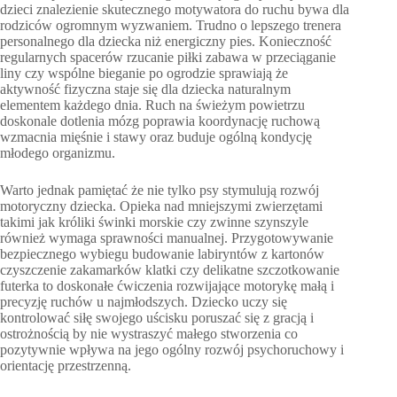
dzieci znalezienie skutecznego motywatora do ruchu bywa dla
rodziców ogromnym wyzwaniem. Trudno o lepszego trenera
personalnego dla dziecka niż energiczny pies. Konieczność
regularnych spacerów rzucanie piłki zabawa w przeciąganie
liny czy wspólne bieganie po ogrodzie sprawiają że
aktywność fizyczna staje się dla dziecka naturalnym
elementem każdego dnia. Ruch na świeżym powietrzu
doskonale dotlenia mózg poprawia koordynację ruchową
wzmacnia mięśnie i stawy oraz buduje ogólną kondycję
młodego organizmu.
Warto jednak pamiętać że nie tylko psy stymulują rozwój
motoryczny dziecka. Opieka nad mniejszymi zwierzętami
takimi jak króliki świnki morskie czy zwinne szynszyle
również wymaga sprawności manualnej. Przygotowywanie
bezpiecznego wybiegu budowanie labiryntów z kartonów
czyszczenie zakamarków klatki czy delikatne szczotkowanie
futerka to doskonałe ćwiczenia rozwijające motorykę małą i
precyzję ruchów u najmłodszych. Dziecko uczy się
kontrolować siłę swojego uścisku poruszać się z gracją i
ostrożnością by nie wystraszyć małego stworzenia co
pozytywnie wpływa na jego ogólny rozwój psychoruchowy i
orientację przestrzenną.