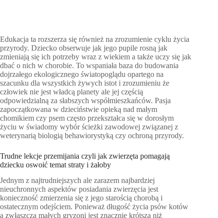
Edukacja ta rozszerza się również na zrozumienie cyklu życia
przyrody. Dziecko obserwuje jak jego pupile rosną jak
zmieniają się ich potrzeby wraz z wiekiem a także uczy się jak
dbać o nich w chorobie. To wspaniała baza do budowania
dojrzałego ekologicznego światopoglądu opartego na
szacunku dla wszystkich żywych istot i zrozumieniu że
człowiek nie jest władcą planety ale jej częścią
odpowiedzialną za słabszych współmieszkańców. Pasja
zapoczątkowana w dzieciństwie opieką nad małym
chomikiem czy psem często przekształca się w dorosłym
życiu w świadomy wybór ścieżki zawodowej związanej z
weterynarią biologią behawiorystyką czy ochroną przyrody.
Trudne lekcje przemijania czyli jak zwierzęta pomagają
dziecku oswoić temat straty i żałoby
Jednym z najtrudniejszych ale zarazem najbardziej
nieuchronnych aspektów posiadania zwierzęcia jest
konieczność zmierzenia się z jego starością chorobą i
ostatecznym odejściem. Ponieważ długość życia psów kotów
a zwłaszcza małych gryzoni jest znacznie krótsza niż