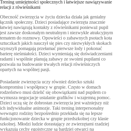
Trening umiejętności społecznych i łatwiejsze nawiązywanie
relacji z rówieśnikami
Obecność zwierzęcia w życiu dziecka działa jak genialny
łącznik społeczny. Dzieci posiadające zwierzęta znacznie
łatwiej nawiązują kontakty z rówieśnikami ponieważ pupil
jest zawsze doskonałym neutralnym i niezwykle atrakcyjnym
tematem do rozmowy. Opowieści o zabawnych psotach kota
sztuczkach jakich nauczył się pies czy niezwykłych skokach
szynszyli pomagają przełamać pierwsze lody i pokonać
barierę nieśmiałości. Dzieci wymieniają się doświadczeniami
radami i wspólnie planują zabawy ze swoimi pupilami co
pozwala na budowanie trwałych relacji rówieśniczych
opartych na wspólnej pasji.
Posiadanie zwierzęcia uczy również dziecko sztuki
kompromisu i współpracy w grupie. Często w domach
rodzeństwo musi dzielić się obowiązkami nad pupilem co
wymusza negocjacje ustalanie grafików i wzajemną pomoc.
Dzieci uczą się że dobrostan zwierzęcia jest ważniejszy niż
ich indywidualne animozje. Taki trening interpersonalny
wewnątrz rodziny bezpośrednio przekłada się na lepsze
funkcjonowanie dziecka w grupie przedszkolnej czy klasie
szkolnej. Młodzi ludzie dorastający ze zwierzętami rzadziej
wykazują cechy egoistyczne są bardziej otwarci na