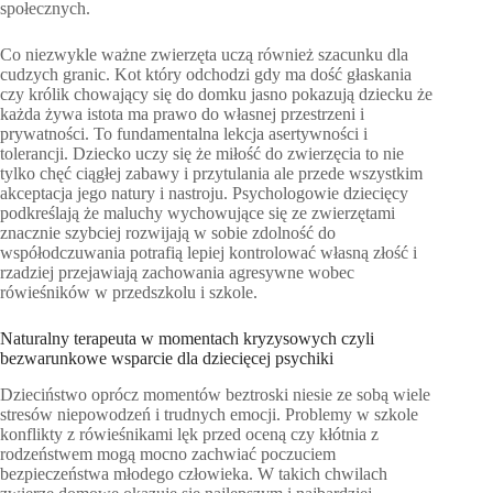
społecznych.
Co niezwykle ważne zwierzęta uczą również szacunku dla
cudzych granic. Kot który odchodzi gdy ma dość głaskania
czy królik chowający się do domku jasno pokazują dziecku że
każda żywa istota ma prawo do własnej przestrzeni i
prywatności. To fundamentalna lekcja asertywności i
tolerancji. Dziecko uczy się że miłość do zwierzęcia to nie
tylko chęć ciągłej zabawy i przytulania ale przede wszystkim
akceptacja jego natury i nastroju. Psychologowie dziecięcy
podkreślają że maluchy wychowujące się ze zwierzętami
znacznie szybciej rozwijają w sobie zdolność do
współodczuwania potrafią lepiej kontrolować własną złość i
rzadziej przejawiają zachowania agresywne wobec
rówieśników w przedszkolu i szkole.
Naturalny terapeuta w momentach kryzysowych czyli
bezwarunkowe wsparcie dla dziecięcej psychiki
Dzieciństwo oprócz momentów beztroski niesie ze sobą wiele
stresów niepowodzeń i trudnych emocji. Problemy w szkole
konflikty z rówieśnikami lęk przed oceną czy kłótnia z
rodzeństwem mogą mocno zachwiać poczuciem
bezpieczeństwa młodego człowieka. W takich chwilach