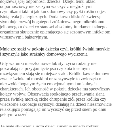
dojrzewającej odporności dziecka. Dzięki temu układ
odpornościowy nie zaczyna walczyć z niegroźnymi
czynnikami takimi jak kurz domowy czy pyłki roślin co jest
istotą reakcji alergicznych. Dodatkowo bliskość zwierząt
stymuluje rozwój bogatego i zróżnicowanego mikrobiomu
jelitowego u dzieci co stanowi absolutny fundament silnego
organizmu skutecznie opierającego się sezonowym infekcjom
wirusowym i bakteryjnym.
Mniejsze ssaki w pokoju dziecka czyli króliki świnki morskie
i szynszyle jako strażnicy domowego wyciszenia
Gdy warunki mieszkaniowe lub styl życia rodziny nie
pozwalają na przygarnięcie psa czy kota idealnym
rozwiązaniem stają się mniejsze ssaki. Króliki kawie domowe
zwane świnkami morskimi oraz szynszyle to zwierzęta o
niezwykle bogatym życiu emocjonalnym i unikalnych
charakterach. Ich obecność w pokoju dziecka ma specyficzny
kojący wpływ. Obserwacja spokojnego przeżuwania siana
przez świnkę morską ciche chrupanie ziół przez królika czy
wieczorne akrobacje szynszyli działają na dzieci niesamowicie
relaksująco pomagając im wyciszyć się przed snem po dniu
pełnym wrażeń.
Te małe stworzenia uczą dzieci zupełnie innego rodzaju