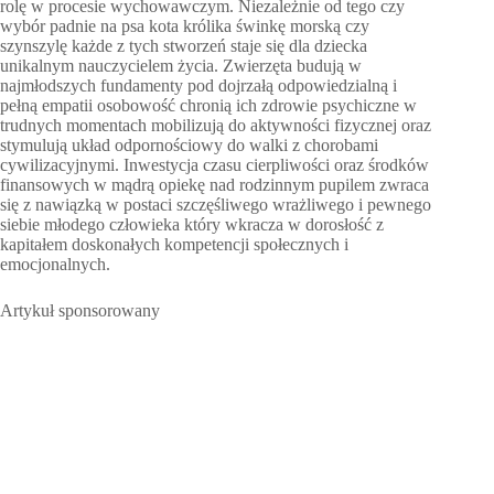
rolę w procesie wychowawczym. Niezależnie od tego czy
wybór padnie na psa kota królika świnkę morską czy
szynszylę każde z tych stworzeń staje się dla dziecka
unikalnym nauczycielem życia. Zwierzęta budują w
najmłodszych fundamenty pod dojrzałą odpowiedzialną i
pełną empatii osobowość chronią ich zdrowie psychiczne w
trudnych momentach mobilizują do aktywności fizycznej oraz
stymulują układ odpornościowy do walki z chorobami
cywilizacyjnymi. Inwestycja czasu cierpliwości oraz środków
finansowych w mądrą opiekę nad rodzinnym pupilem zwraca
się z nawiązką w postaci szczęśliwego wrażliwego i pewnego
siebie młodego człowieka który wkracza w dorosłość z
kapitałem doskonałych kompetencji społecznych i
emocjonalnych.
Artykuł sponsorowany