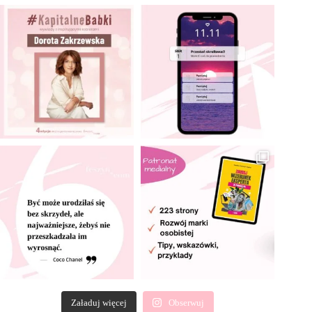
Załaduj więcej
Obserwuj