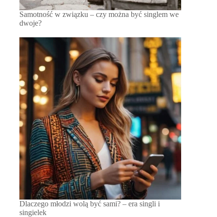
Samotność w związku – czy można być singlem we
dwoje?
Dlaczego młodzi wolą być sami? – era singli i
singielek